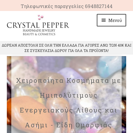
Τηλεφωνικές παραγγελίες 6948827144
Απευθείας
Μετάβαση
Μενού
μετάβαση
σε
στην
περιεχόμενο
πλοήγηση
ΑΡΧΙΚΗ
ΔΩΡΕΑΝ ΑΠΟΣΤΟΛΗ ΣΕ ΟΛΗ ΤΗΝ ΕΛΛΑΔΑ ΓΙΑ ΑΓΟΡΕΣ ΑΝΩ ΤΩΝ 40€ ΚΑΙ
ΣΕ ΣΥΣΚΕΥΑΣΙΑ ΔΩΡΟΥ ΓΙΑ ΟΛΑ ΤΑ ΠΡΟΪΟΝΤΑ!
Επέκτ
ΠΡΟΙΟΝΤΑ
υπό-
μενού
Επέκτ
ΙΔΙΟΤΗΤΕΣ ΚΡΥΣΤΑΛΛΩΝ
υπό-
Χειροποίητα Κοσμήματα με
μενού
ΕΠΙΚΟΙΝΩΝΙΑ
Ημιπολύτιμους
Ενεργειακούς Λίθους και
Ασήμι - Είδη Ομορφιάς