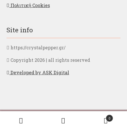
Πολιτική Cookies
Site info
https://crystalpepper.gr/
Copyright 2026 | all rights reserved
Developed by ASK Digital
Με την περιήγηση σας στην ιστοσελίδα μας,
Ελληνικα
English
0
αποδέχεστε τους
όρους χρήσης
Αναζήτηση
Αναζήτηση