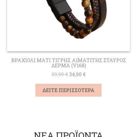
ΒΡΑΧΙΟΛΙ ΜΑΤΙ ΤΙΓΡΗΣ ΑΙΜΑΤΙΤΗΣ ΣΤΑΥΡΟΣ
ΔΕΡΜΑ (V168)
Original
Η
39,90
€
34,90
€
price
τρέχουσα
was:
τιμή
ΔΕΙΤΕ ΠΕΡΙΣΣΟΤΕΡΑ
39,90 €.
είναι:
34,90 €.
ΝΕΑ ΠΡΟΪΟΝΤΑ