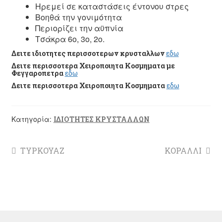
Ηρεμεί σε καταστάσεις έντονου στρες
Βοηθά την γονιμότητα
Περιορίζει την αϋπνία
Τσάκρα 6ο, 3ο, 2ο.
Δειτε ιδιοτητες περισσοτερων κρυσταλλων
εδω
Δειτε περισσοτερα Χειροποιητα Κοσμηματα με
Φεγγαροπετρα
εδω
Δειτε περισσοτερα Χειροποιητα Κοσμηματα
εδω
Κατηγορία:
ΙΔΙΟΤΗΤΕΣ ΚΡΥΣΤΑΛΛΩΝ
Πλοήγηση
Προηγούμενο
Επόμενο
ΤΥΡΚΟΥΑΖ
ΚΟΡΑΛΛΙ
άρθρο:
άρθρο:
άρθρων