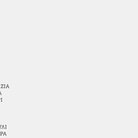
αση
ΖΙΑ
Α
Ι
ΥΛΙ
ΡΑ