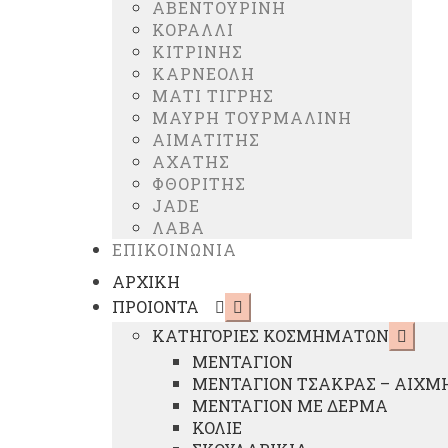
ΑΒΕΝΤΟΥΡΙΝΗ
ΚΟΡΑΛΛΙ
ΚΙΤΡΙΝΗΣ
ΚΑΡΝΕΟΛΗ
ΜΑΤΙ ΤΙΓΡΗΣ
ΜΑΥΡΗ ΤΟΥΡΜΑΛΙΝΗ
ΑΙΜΑΤΙΤΗΣ
ΑΧΑΤΗΣ
ΦΘΟΡΙΤΗΣ
JADE
ΛΑΒΑ
ΕΠΙΚΟΙΝΩΝΙΑ
ΑΡΧΙΚΗ
Επέκταση
ΠΡΟΙΟΝΤΑ
υπό-
Επέκτ
ΚΑΤΗΓΟΡΙΕΣ ΚΟΣΜΗΜΑΤΩΝ
μενού
υπό-
ΜΕΝΤΑΓΙΟΝ
μενού
ΜΕΝΤΑΓΙΟΝ ΤΣΑΚΡΑΣ – ΑΙΧΜ
ΜΕΝΤΑΓΙΟΝ ΜΕ ΔΕΡΜΑ
ΚΟΛΙΕ