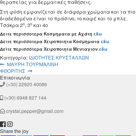
θεραπείας για δερματικές παθήσεις.
Στη φύση εμφανίζεται σε διάφορα χρώματα και τα πιο
διαδεδομένα είναι το πράσινο, το καφέ και το μπλε.
ο
ο
Τσάκρα 2
, 3
και 4ο
Δειτε περισσοτερα Κοσμηματα με Αχάτη
εδω
Δειτε περισσοτερα Χειροποιητα Κοσμηματα
εδω
Δείτε περισσότερα Χειροποιητα Μενταγιον
εδω
Κατηγορία:
ΙΔΙΟΤΗΤΕΣ ΚΡΥΣΤΑΛΛΩΝ
Πλοήγηση
Προηγούμενο
ΜΑΥΡΗ ΤΟΥΡΜΑΛΙΝΗ
Επόμενο
άρθρο:
ΦΘΟΡΙΤΗΣ
άρθρων
άρθρο:
Επικοινωνία
(+30) 22920 40086
(+30) 6948 827 144
crystal.pepper@gmail.com
Share the joy