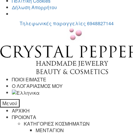
Πολιτική Cookies
Δήλωση Απορρήτου
Τηλεφωνικές παραγγελίες 6948827144
Απευθείας
Μετάβαση
μετάβαση
σε
στην
περιεχόμενο
πλοήγηση
ΠΟΙΟΙ ΕΙΜΑΣΤΕ
Ο ΛΟΓΑΡΙΑΣΜΟΣ ΜΟΥ
Μενού
ΑΡΧΙΚΗ
ΠΡΟΙΟΝΤΑ
ΚΑΤΗΓΟΡΙΕΣ ΚΟΣΜΗΜΑΤΩΝ
ΜΕΝΤΑΓΙΟΝ