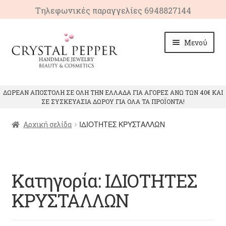
Τηλεφωνικές παραγγελίες 6948827144
Απευθείας
Μετάβαση
Μενού
μετάβαση
σε
στην
περιεχόμενο
πλοήγηση
ΑΡΧΙΚΗ
ΔΩΡΕΑΝ ΑΠΟΣΤΟΛΗ ΣΕ ΟΛΗ ΤΗΝ ΕΛΛΑΔΑ ΓΙΑ ΑΓΟΡΕΣ ΑΝΩ ΤΩΝ 40€ ΚΑΙ
ΣΕ ΣΥΣΚΕΥΑΣΙΑ ΔΩΡΟΥ ΓΙΑ ΟΛΑ ΤΑ ΠΡΟΪΟΝΤΑ!
Επέκτ
ΠΡΟΙΟΝΤΑ
υπό-
ΙΔΙΟΤΗΤΕΣ ΚΡΥΣΤΑΛΛΩΝ
Αρχική σελίδα
μενού
Επέκτ
ΙΔΙΟΤΗΤΕΣ ΚΡΥΣΤΑΛΛΩΝ
υπό-
μενού
ΕΠΙΚΟΙΝΩΝΙΑ
Κατηγορία:
ΙΔΙΟΤΗΤΕΣ
ΚΡΥΣΤΑΛΛΩΝ