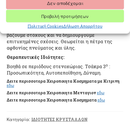
Δεν αποδέχομαι
βοηθούν στην ανάπτυξη της δύναμή μας. Με τη
θέρμη του φωτός του, ξεμπλοκάρει συναισθήματα
και απορροφά τον πόνο. Προστατεύει από την
Προβολή προτιμήσεων
αρνητικότητα που μπορεί να κάποιοι γύρω μας και
Πολιτική Cookies
Δήλωση Απορρήτου
φέρνει χαρά και ελπίδα στη ζωή. Μας ωθεί να
βάζουμε στόχους και να δημιουργούμε
επιτυχημένες σχέσεις. Θεωρείται η πέτρα της
αφθονίας πνεύματος και ύλης.
Θεραπευτικές Ιδιότητες:
ο
Βοηθά σε περιόδους στενοχώριας. Τσάκρα 3
:
Προσωπικότητα, Αυτοπεποίθηση, Δύναμη.
Δειτε περισσοτερα Χειροποιητα Κοσμηματα με Κιτρινη
εδω
Δειτε περισσοτερα Χειροποιητα Μενταγιον
εδω
Δειτε περισσοτερα Χειροποιητα Κοσμηματα
εδω
Κατηγορία:
ΙΔΙΟΤΗΤΕΣ ΚΡΥΣΤΑΛΛΩΝ