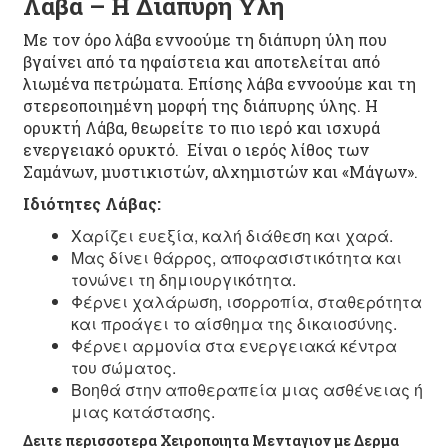
Λαβα – Η Διαπυρη Υλη
Με τον όρο λάβα εννοούμε τη διάπυρη ύλη που
βγαίνει από τα ηφαίστεια και αποτελείται από
λιωμένα πετρώματα. Επίσης λάβα εννοούμε και τη
στερεοποιημένη μορφή της διάπυρης ύλης. Η
ορυκτή Λάβα, θεωρείτε το πιο ιερό και ισχυρά
ενεργειακό ορυκτό. Είναι ο ιερός λίθος των
Σαμάνων, μυστικιστών, αλχημιστών και «Μάγων».
Ιδιότητες Λάβας:
Χαρίζει ευεξία, καλή διάθεση και χαρά.
Μας δίνει θάρρος, αποφασιστικότητα και
τονώνει τη δημιουργικότητα.
Φέρνει χαλάρωση, ισορροπία, σταθερότητα
και προάγει το αίσθημα της δικαιοσύνης.
Φέρνει αρμονία στα ενεργειακά κέντρα
του σώματος.
Βοηθά στην αποθεραπεία μιας ασθένειας ή
μιας κατάστασης.
Δειτε περισσοτερα Χειροποιητα Μενταγιον με Δερμα