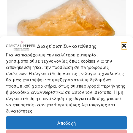
Διαχείριση Συγκατάθεσης
Για να παρέχουμε την καλύτερη εμπειρία,
χρησιμοποιούμε τεχνολογίες όπως cookies για την
αποθήκευση ή/και την πρόσβαση σε πληροφορίες
συσκευών. Η συγκατάθεση για τις εν λόγω τεχνολογίες
ΚΙΤΡΙΝΗΣ
θα μας επιτρέψει να επεξεργαστούμε δεδομένα
προσωπικού χαρακτήρα, όπως συμπεριφορά περιήγησης
ή μοναδικά αναγνωριστικά σε αυτόν τον ιστότοπο. Η μη
συγκατάθεση ή η ανάκληση της συγκατάθεσης, μπορεί
Κιτρινης – Ο Αναζωογονητικος
να επηρεάσει αρνητικά ορισμένες λειτουργίες και
Είναι ένα σπάνιο ορυκτό, γιατί δεν συγκρατεί την
δυνατότητες.
αρνητική ενέργεια, αλλά την μετατρέπει αυτόματα
Αποδοχή
σε θετική. Είναι έξοχος καθαριστής της αύρας.
Προσφέρει υψηλής ποιότητας δονήσεις που