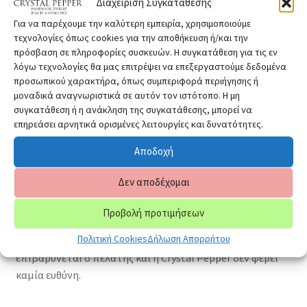
Διαχείριση Συγκατάθεσης
Λογαριασμό μας ή μέσω της εφαρμογής IRIS
Μέσω PayPal
Για να παρέχουμε την καλύτερη εμπειρία, χρησιμοποιούμε
τεχνολογίες όπως cookies για την αποθήκευση ή/και την
πρόσβαση σε πληροφορίες συσκευών. Η συγκατάθεση για τις εν
Όλες οι Αποστολές είναι Δωρεάν για 40€ και άνω Αξίας
λόγω τεχνολογίες θα μας επιτρέψει να επεξεργαστούμε δεδομένα
Παραγγελίας και Περιοχής Εντός Ελλάδας.
προσωπικού χαρακτήρα, όπως συμπεριφορά περιήγησης ή
μοναδικά αναγνωριστικά σε αυτόν τον ιστότοπο. Η μη
Η Αποστολή στην Διεύθυνση που θα μας Δηλώσετε στην
συγκατάθεση ή η ανάκληση της συγκατάθεσης, μπορεί να
Ελλάδα γίνεται με Courier σε 1-3 Εργάσιμες Ημέρες
επηρεάσει αρνητικά ορισμένες λειτουργίες και δυνατότητες.
ανάλογα την Περιοχή. Για τον υπόλοιπο Κόσμο δεν
Αποδοχή
παρέχεται η δυνατότητα πληρωμής με Αντικαταβολή
αλλά μόνο με τους υπόλοιπους 3 τρόπους πληρωμής και
Δεν αποδέχομαι
η Αποστολή γίνεται με τα ΕΛΤΑ με απλή αποστολή
εξωτερικού και ο χρόνος παράδοσης ποικίλει ανάλογα
Προβολή προτιμήσεων
την χώρα προορισμού. Για τυχόν φόρους, δασμούς και
Πολιτική Cookies
Δήλωση Απορρήτου
τελωνειακές χρεώσεις ανάλογα την χώρα αποστολής
επιβαρύνεται ο πελάτης και η Crystal Pepper δεν φέρει
καμία ευθύνη.