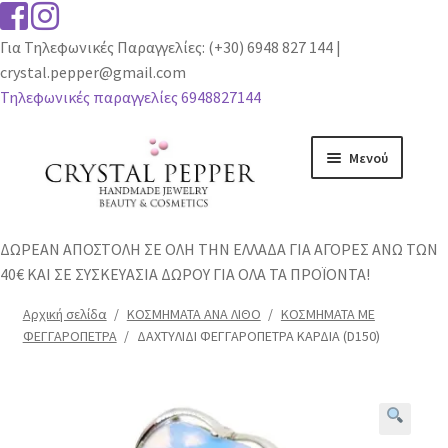
Για Τηλεφωνικές Παραγγελίες: (+30) 6948 827 144 |
crystal.pepper@gmail.com
Τηλεφωνικές παραγγελίες 6948827144
Απευθείας
Μετάβαση
Μενού
μετάβαση
σε
στην
περιεχόμενο
πλοήγηση
ΑΡΧΙΚΗ
ΔΩΡΕΑΝ ΑΠΟΣΤΟΛΗ ΣΕ ΟΛΗ ΤΗΝ ΕΛΛΑΔΑ ΓΙΑ ΑΓΟΡΕΣ ΑΝΩ ΤΩΝ
40€ ΚΑΙ ΣΕ ΣΥΣΚΕΥΑΣΙΑ ΔΩΡΟΥ ΓΙΑ ΟΛΑ ΤΑ ΠΡΟΪΟΝΤΑ!
Επέκτασ
ΠΡΟΙΟΝΤΑ
υπό-
Αρχική σελίδα
/
ΚΟΣΜΗΜΑΤΑ ΑΝΑ ΛΙΘΟ
/
ΚΟΣΜΗΜΑΤΑ ΜΕ
μενού
ΦΕΓΓΑΡΟΠΕΤΡΑ
/
ΔΑΧΤΥΛΙΔΙ ΦΕΓΓΑΡΟΠΕΤΡΑ ΚΑΡΔΙΑ (D150)
Επέκτασ
ΙΔΙΟΤΗΤΕΣ ΚΡΥΣΤΑΛΛΩΝ
υπό-
μενού
ΕΠΙΚΟΙΝΩΝΙΑ