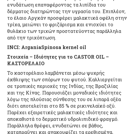
ενυδάτωση επαναφέροντας τα λιπίδια του
δέρματος διατηρώντας την υγρασία του. Επιπλέον,
το έλαιο Αργκάν προσφέρει μαλακτικά οφέλη στην
τρίχα, μειώνει το φριζάρισμα και ενισχύει το
θυλάκιο των τριχών προστατεύοντας παράλληλα
από την τριχόπτωση.
INCI
: ArganiaSpinosa kernel oil
Στοιχεία – Ιδιότητες για το CASTOR OIL –
ΚΑΣΤΟΡΕΛΑΙΟ
Το καστορέλαιο λαμβάνεται μέσω ψυχρής
έκθλιψης των σπόρων του φυτού. Καλλιεργείται
σε τροπικές περιοχές της Ινδίας, της Βραζιλίας
και της Κίνας. Παρουσιάζει μοναδικές ιδιότητες
λόγω της πλούσιας σύνθεσης του σε λιπαρά οξέα
διότι αποτελείται στο 85 % σε ρικινελαϊκό οξύ.
Παρέχει εξαιρετικές μαλακτικές ιδιότητες και
αποκαθιστά το δερματικό υδρολιπιδικό φραγμό.
Παράλληλα θρέφει, ενυδατώνει σε βάθος,
καταπραΰνει και ανακουφίζει τα ερεθισμένα,