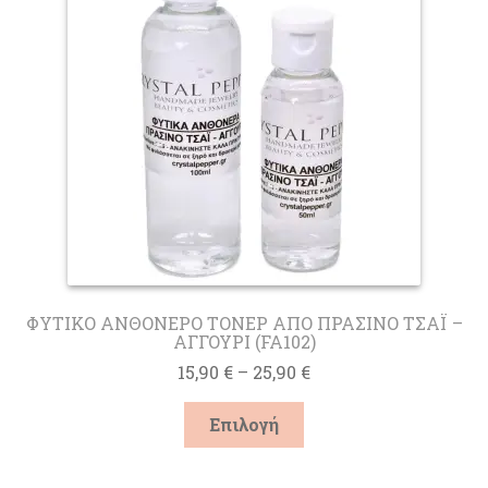
ΦΥΤΙΚΟ ΑΝΘΟΝΕΡΟ ΤΟΝΕΡ ΑΠΟ ΠΡΑΣΙΝΟ ΤΣΑΪ –
ΑΓΓΟΥΡΙ (FA102)
Price
15,90
€
–
25,90
€
range:
Αυτό
15,90 €
Επιλογή
το
through
προϊόν
25,90 €
έχει