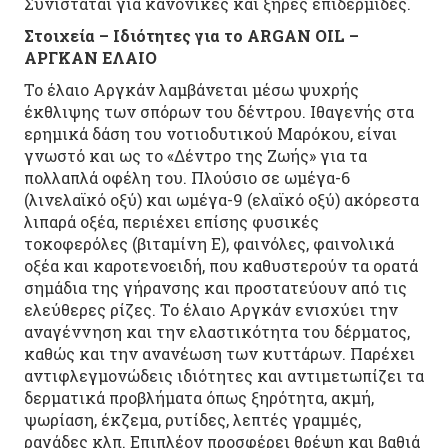
Συνιστάται για κανονικές και ξηρές επιδερμίδες.
Στοιχεία – Ιδιότητες για το ARGAN OIL –
ΑΡΓΚΑΝ ΕΛΑΙΟ
Το έλαιο Αργκάν λαμβάνεται μέσω ψυχρής
έκθλιψης των σπόρων του δέντρου. Ιθαγενής στα
ερημικά δάση του νοτιοδυτικού Μαρόκου, είναι
γνωστό και ως το «Δέντρο της Ζωής» για τα
πολλαπλά οφέλη του. Πλούσιο σε ωμέγα-6
(λινελαϊκό οξύ) και ωμέγα-9 (ελαϊκό οξύ) ακόρεστα
λιπαρά οξέα, περιέχει επίσης φυσικές
τοκοφερόλες (βιταμίνη Ε), φαινόλες, φαινολικά
οξέα και καροτενοειδή, που καθυστερούν τα ορατά
σημάδια της γήρανσης και προστατεύουν από τις
ελεύθερες ρίζες. Το έλαιο Αργκάν ενισχύει την
αναγέννηση και την ελαστικότητα του δέρματος,
καθώς και την ανανέωση των κυττάρων. Παρέχει
αντιφλεγμονώδεις ιδιότητες και αντιμετωπίζει τα
δερματικά προβλήματα όπως ξηρότητα, ακμή,
ψωρίαση, έκζεμα, ρυτίδες, λεπτές γραμμές,
ραγάδες κλπ. Επιπλέον προσφέρει θρέψη και βαθιά