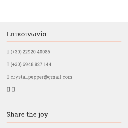
πολλαπλές
παραλλαγές.
Οι
επιλογές
μπορούν
Επικοινωνία
να
επιλεγούν
στη
(+30) 22920 40086
σελίδα
του
(+30) 6948 827 144
προϊόντος
crystal.pepper@gmail.com
Share the joy