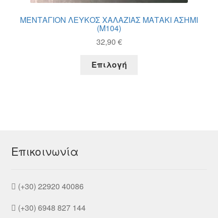
ΜΕΝΤΑΓΙΟΝ ΛΕΥΚΟΣ ΧΑΛΑΖΙΑΣ ΜΑΤΑΚΙ ΑΣΗΜΙ
(M104)
32,90
€
Αυτό
Επιλογή
το
προϊόν
έχει
πολλαπλές
παραλλαγές.
Οι
επιλογές
μπορούν
Επικοινωνία
να
επιλεγούν
στη
(+30) 22920 40086
σελίδα
του
(+30) 6948 827 144
προϊόντος