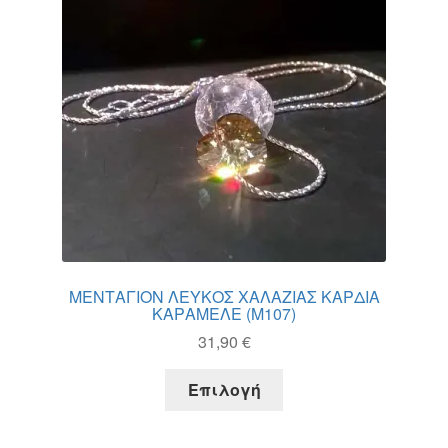
στη
σελίδα
του
προϊόντος
ΜΕΝΤΑΓΙΟΝ ΛΕΥΚΟΣ ΧΑΛΑΖΙΑΣ ΚΑΡΔΙΑ
ΚΑΡΑΜΕΛΕ (M107)
31,90
€
Αυτό
Επιλογή
το
προϊόν
έχει