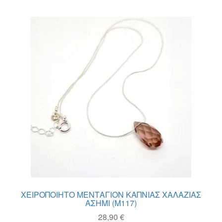
πολλαπλές
παραλλαγές.
Οι
επιλογές
μπορούν
να
επιλεγούν
στη
σελίδα
του
προϊόντος
ΧΕΙΡΟΠΟΙΗΤΟ ΜΕΝΤΑΓΙΟΝ ΚΑΠΝΙΑΣ ΧΑΛΑΖΙΑΣ
ΑΣΗΜΙ (M117)
28,90
€