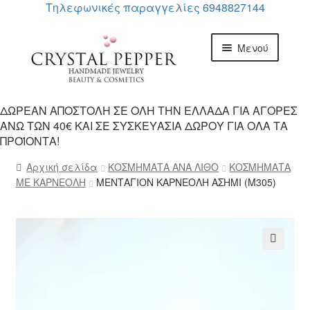
Τηλεφωνικές παραγγελίες 6948827144
Απευθείας
Μετάβαση
Μενού
μετάβαση
σε
στην
περιεχόμενο
πλοήγηση
ΑΡΧΙΚΗ
ΔΩΡΕΑΝ ΑΠΟΣΤΟΛΗ ΣΕ ΟΛΗ ΤΗΝ ΕΛΛΑΔΑ ΓΙΑ ΑΓΟΡΕΣ
ΑΝΩ ΤΩΝ 40€ ΚΑΙ ΣΕ ΣΥΣΚΕΥΑΣΙΑ ΔΩΡΟΥ ΓΙΑ ΟΛΑ ΤΑ
Επέκτασ
ΠΡΟΙΟΝΤΑ
ΠΡΟΪΟΝΤΑ!
υπό-
μενού
Επέκτασ
Αρχική σελίδα
ΚΟΣΜΗΜΑΤΑ ΑΝΑ ΛΙΘΟ
ΚΟΣΜΗΜΑΤΑ
ΙΔΙΟΤΗΤΕΣ ΚΡΥΣΤΑΛΛΩΝ
υπό-
ΜΕ ΚΑΡΝΕΟΛΗ
ΜΕΝΤΑΓΙΟΝ ΚΑΡΝΕΟΛΗ ΑΣΗΜΙ (M305)
μενού
ΕΠΙΚΟΙΝΩΝΙΑ
🔍