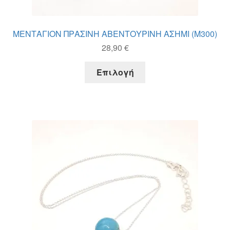
ΜΕΝΤΑΓΙΟΝ ΠΡΑΣΙΝΗ ΑΒΕΝΤΟΥΡΙΝΗ ΑΣΗΜΙ (M300)
28,90
€
Αυτό
Επιλογή
το
προϊόν
έχει
πολλαπλές
παραλλαγές.
Οι
επιλογές
μπορούν
να
επιλεγούν
στη
σελίδα
του
προϊόντος