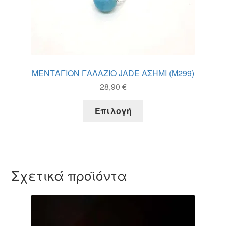
ΜΕΝΤΑΓΙΟΝ ΓΑΛΑΖΙΟ JADE ΑΣΗΜΙ (M299)
28,90
€
Αυτό
Επιλογή
το
προϊόν
έχει
πολλαπλές
παραλλαγές.
Σχετικά προϊόντα
Οι
επιλογές
μπορούν
να
επιλεγούν