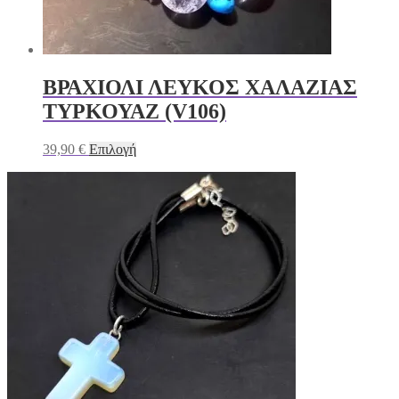
ΒΡΑΧΙΟΛΙ ΛΕΥΚΟΣ ΧΑΛΑΖΙΑΣ
ΤΥΡΚΟΥΑΖ (V106)
Αυτό
39,90
€
Επιλογή
το
προϊόν
έχει
πολλαπλές
παραλλαγές.
Οι
επιλογές
μπορούν
να
επιλεγούν
στη
σελίδα
του
προϊόντος