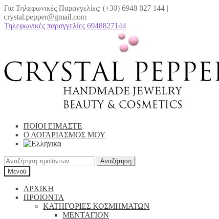
Για Τηλεφωνικές Παραγγελίες: (+30) 6948 827 144 |
crystal.pepper@gmail.com
Τηλεφωνικές παραγγελίες 6948827144
Απευθείας
Μετάβαση
μετάβαση
σε
στην
περιεχόμενο
πλοήγηση
ΠΟΙΟΙ ΕΙΜΑΣΤΕ
Ο ΛΟΓΑΡΙΑΣΜΟΣ ΜΟΥ
Αναζήτηση
Αναζήτηση
για:
Μενού
ΑΡΧΙΚΗ
ΠΡΟΙΟΝΤΑ
ΚΑΤΗΓΟΡΙΕΣ ΚΟΣΜΗΜΑΤΩΝ
ΜΕΝΤΑΓΙΟΝ