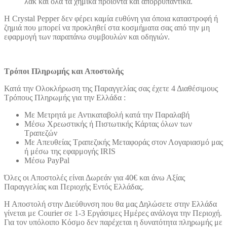
λακ και όλα τα χημικά προϊόντα και απορρυπαντικά.
Η Crystal Pepper δεν φέρει καμία ευθύνη για όποια καταστροφή ή
ζημιά που μπορεί να προκληθεί στα κοσμήματα σας από την μη
εφαρμογή των παραπάνω συμβουλών και οδηγιών.
Τρόποι Πληρωμής και Αποστολής
Κατά την Ολοκλήρωση της Παραγγελίας σας έχετε 4 Διαθέσιμους
Τρόπους Πληρωμής για την Ελλάδα :
Με Μετρητά με Αντικαταβολή κατά την Παραλαβή
Μέσω Χρεωστικής ή Πιστωτικής Κάρτας όλων των
Τραπεζών
Με Απευθείας Τραπεζικής Μεταφοράς στον Λογαριασμό μας
ή μέσω της εφαρμογής IRIS
Μέσω PayPal
Όλες οι Αποστολές είναι Δωρεάν για 40€ και άνω Αξίας
Παραγγελίας και Περιοχής Εντός Ελλάδας.
Η Αποστολή στην Διεύθυνση που θα μας Δηλώσετε στην Ελλάδα
γίνεται με Courier σε 1-3 Εργάσιμες Ημέρες ανάλογα την Περιοχή.
Για τον υπόλοιπο Κόσμο δεν παρέχεται η δυνατότητα πληρωμής με