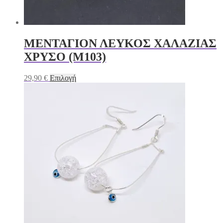
ΜΕΝΤΑΓΙΟΝ ΛΕΥΚΟΣ ΧΑΛΑΖΙΑΣ
ΧΡΥΣΟ (M103)
Αυτό
29,90
€
Επιλογή
το
προϊόν
έχει
πολλαπλές
παραλλαγές.
Οι
επιλογές
μπορούν
να
επιλεγούν
στη
σελίδα
του
προϊόντος