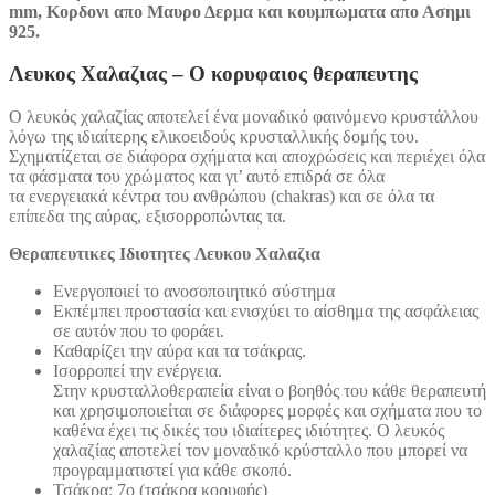
mm, Κορδονι απο Μαυρο Δερμα και κουμπωματα απο Ασημι
925.
Λευκος Χαλαζιας – Ο κορυφαιος θεραπευτης
Ο λευκός χαλαζίας αποτελεί ένα μοναδικό φαινόμενο κρυστάλλου
λόγω της ιδιαίτερης ελικοειδούς κρυσταλλικής δομής του.
Σχηματίζεται σε διάφορα σχήματα και αποχρώσεις και περιέχει όλα
τα φάσματα του χρώματος και γι’ αυτό επιδρά σε όλα
τα ενεργειακά κέντρα του ανθρώπου (chakras) και σε όλα τα
επίπεδα της αύρας, εξισορροπώντας τα.
Θεραπευτικες Ιδιοτητες
Λευκου Χαλαζια
Ενεργοποιεί το ανοσοποιητικό σύστημα
Εκπέμπει προστασία και ενισχύει το αίσθημα της ασφάλειας
σε αυτόν που το φοράει.
Καθαρίζει την αύρα και τα τσάκρας.
Ισορροπεί την ενέργεια.
Στην κρυσταλλοθεραπεία είναι ο βοηθός του κάθε θεραπευτή
και χρησιμοποιείται σε διάφορες μορφές και σχήματα που το
καθένα έχει τις δικές του ιδιαίτερες ιδιότητες. Ο λευκός
χαλαζίας αποτελεί τον μοναδικό κρύσταλλο που μπορεί να
προγραμματιστεί για κάθε σκοπό.
Τσάκρα: 7ο (τσάκρα κορυφής)