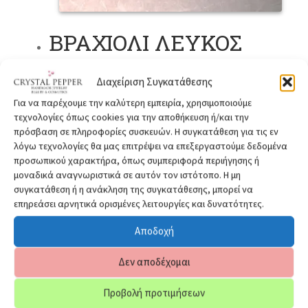
ΒΡΑΧΙΟΛΙ ΛΕΥΚΟΣ
ΧΑΛΑΖΙΑΣ ΜΑΥΡΟΣ
Διαχείριση Συγκατάθεσης
ΟΝΥΧΑΣ ΑΣΗΜΙ (V121)
Για να παρέχουμε την καλύτερη εμπειρία, χρησιμοποιούμε
τεχνολογίες όπως cookies για την αποθήκευση ή/και την
Original
Η
Αυτό
πρόσβαση σε πληροφορίες συσκευών. Η συγκατάθεση για τις εν
Προσφορά!
39,90
€
35,90
€
Επιλογή
price
τρέχουσα
το
λόγω τεχνολογίες θα μας επιτρέψει να επεξεργαστούμε δεδομένα
προσωπικού χαρακτήρα, όπως συμπεριφορά περιήγησης ή
was:
τιμή
προϊόν
μοναδικά αναγνωριστικά σε αυτόν τον ιστότοπο. Η μη
39,90 €.
είναι:
έχει
συγκατάθεση ή η ανάκληση της συγκατάθεσης, μπορεί να
35,90 €.
πολλαπ
επηρεάσει αρνητικά ορισμένες λειτουργίες και δυνατότητες.
παραλλα
Οι
Αποδοχή
επιλογέ
Δεν αποδέχομαι
μπορού
να
Προβολή προτιμήσεων
επιλεγο