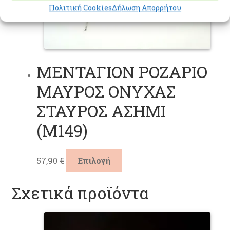
στη
Πολιτική Cookies
Δήλωση Απορρήτου
σελίδα
του
προϊόντ
ΜΕΝΤΑΓΙΟΝ ΡΟΖΑΡΙΟ
ΜΑΥΡΟΣ ΟΝΥΧΑΣ
ΣΤΑΥΡΟΣ ΑΣΗΜΙ
(M149)
Αυτό
57,90
€
Επιλογή
το
προϊόν
Σχετικά προϊόντα
έχει
πολλαπλές
παραλλαγές.