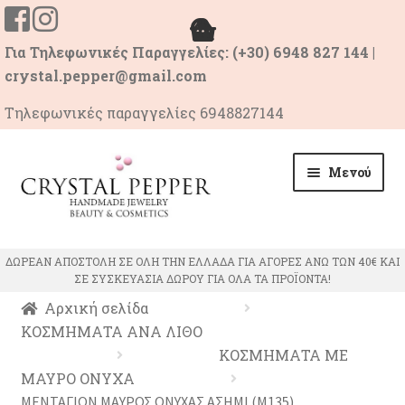
Για Τηλεφωνικές Παραγγελίες: (+30) 6948 827 144 |
crystal.pepper@gmail.com
Τηλεφωνικές παραγγελίες 6948827144
Απευθείας
Μετάβαση
Μενού
μετάβαση
σε
στην
περιεχόμενο
πλοήγηση
ΑΡΧΙΚΗ
ΔΩΡΕΑΝ ΑΠΟΣΤΟΛΗ ΣΕ ΟΛΗ ΤΗΝ ΕΛΛΑΔΑ ΓΙΑ ΑΓΟΡΕΣ ΑΝΩ ΤΩΝ 40€ ΚΑΙ
ΣΕ ΣΥΣΚΕΥΑΣΙΑ ΔΩΡΟΥ ΓΙΑ ΟΛΑ ΤΑ ΠΡΟΪΟΝΤΑ!
Επέκτ
ΠΡΟΙΟΝΤΑ
Αρχική σελίδα
υπό-
ΚΟΣΜΗΜΑΤΑ ΑΝΑ ΛΙΘΟ
μενού
Επέκτ
ΙΔΙΟΤΗΤΕΣ ΚΡΥΣΤΑΛΛΩΝ
ΚΟΣΜΗΜΑΤΑ ΜΕ
υπό-
ΜΑΥΡΟ ΟΝΥΧΑ
μενού
ΕΠΙΚΟΙΝΩΝΙΑ
ΜΕΝΤΑΓΙΟΝ ΜΑΥΡΟΣ ΟΝΥΧΑΣ ΑΣΗΜΙ (M135)