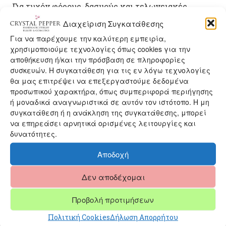
Για τυχόν φόρους, δασμούς και τελωνειακές
χρεώσεις ανάλογα την χώρα αποστολής
Διαχείριση Συγκατάθεσης
επιβαρύνεται ο πελάτης και η Crystal Pepper δεν
Για να παρέχουμε την καλύτερη εμπειρία,
φέρει καμία ευθύνη.
χρησιμοποιούμε τεχνολογίες όπως cookies για την
αποθήκευση ή/και την πρόσβαση σε πληροφορίες
συσκευών. Η συγκατάθεση για τις εν λόγω τεχνολογίες
θα μας επιτρέψει να επεξεργαστούμε δεδομένα
Μπορεί επίσης να σας αρέσει…
προσωπικού χαρακτήρα, όπως συμπεριφορά περιήγησης
ή μοναδικά αναγνωριστικά σε αυτόν τον ιστότοπο. Η μη
συγκατάθεση ή η ανάκληση της συγκατάθεσης, μπορεί
να επηρεάσει αρνητικά ορισμένες λειτουργίες και
δυνατότητες.
Αποδοχή
Δεν αποδέχομαι
Προβολή προτιμήσεων
Πολιτική Cookies
Δήλωση Απορρήτου