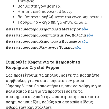
τσάκρας.
Βοηθά στη γονιμότητα.
Ηρεμεί από πονοκεφάλους.
Βοηθά στα προβλήματα του αναπνευστικού.
Τσάκρα 4ο – αγάπη, γαλήνη, καρδιά.
Δειτε περισσοτερα Χειροποιητα Μενταγιον
εδω
Δειτε περισσοτερα Κοσμηματα με Ροζ Χαλαζια
εδω
Δειτε περισσοτερα Χειροποιητα Κοσμηματα
εδω
Δειτε περισσοτερα Μενταγιον Τσακρας
εδω
Συμβουλές Χρήσης για τα Χειροποίητα
Κοσμήματα Crystal Pepper
Σας προτείνουμε να ακολουθήσετε τις παρακάτω
συμβουλές για να διατηρήσετε τον μικρό
¨θησαυρό¨ που θα αποκτήσετε, σαν καινούργιο για
πολύ καιρό και για να προστατεύσετε τα
κοσμήματα σας από την φυσική τάση που έχει το
ασήμι να μαυρίζει, καθώς και από κάθε είδους
φθορά των κρυστάλλων: