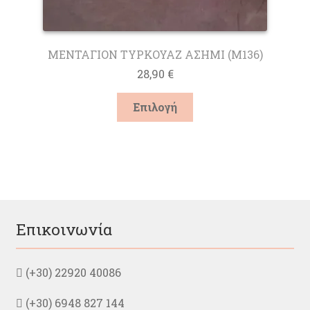
ΜΕΝΤΑΓΙΟΝ ΤΥΡΚΟΥΑΖ ΑΣΗΜΙ (M136)
28,90
€
Αυτό
Επιλογή
το
προϊόν
έχει
πολλαπλές
παραλλαγές.
Οι
επιλογές
μπορούν
Επικοινωνία
να
επιλεγούν
στη
(+30) 22920 40086
σελίδα
του
(+30) 6948 827 144