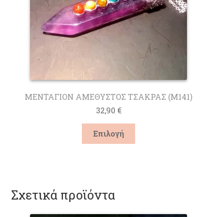
σελίδα
του
προϊόντος
ΜΕΝΤΑΓΙΟΝ ΑΜΕΘΥΣΤΟΣ ΤΣΑΚΡΑΣ (M141)
32,90
€
Αυτό
Επιλογή
το
προϊόν
έχει
πολλαπλές
παραλλαγές.
Σχετικά προϊόντα
Οι
επιλογές
μπορούν