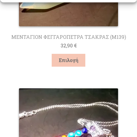
ΜΕΝΤΑΓΙΟΝ ΦΕΓΓΑΡΟΠΕΤΡΑ ΤΣΑΚΡΑΣ (M139)
32,90
€
Αυτό
Επιλογή
το
προϊόν
έχει
πολλαπλές
παραλλαγές.
Οι
επιλογές
μπορούν
να
επιλεγούν
στη