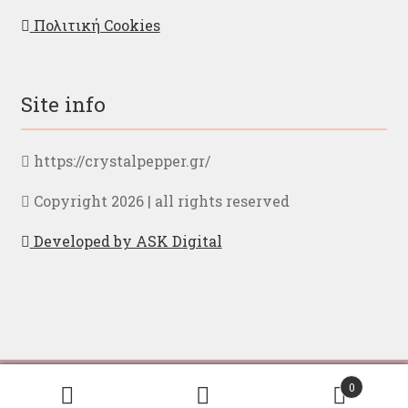
Πολιτική Cookies
Site info
https://crystalpepper.gr/
Copyright 2026 | all rights reserved
Developed by ASK Digital
Με την περιήγηση σας στην ιστοσελίδα μας,
Ελληνικα
English
0
αποδέχεστε τους
όρους χρήσης
Αναζήτηση
Αναζήτηση