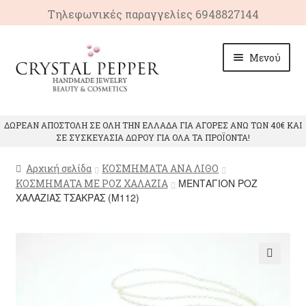
Τηλεφωνικές παραγγελίες 6948827144
Απευθείας
Μετάβαση
Μενού
μετάβαση
σε
στην
περιεχόμενο
πλοήγηση
ΑΡΧΙΚΗ
ΔΩΡΕΑΝ ΑΠΟΣΤΟΛΗ ΣΕ ΟΛΗ ΤΗΝ ΕΛΛΑΔΑ ΓΙΑ ΑΓΟΡΕΣ ΑΝΩ ΤΩΝ 40€ ΚΑΙ
ΣΕ ΣΥΣΚΕΥΑΣΙΑ ΔΩΡΟΥ ΓΙΑ ΟΛΑ ΤΑ ΠΡΟΪΟΝΤΑ!
Επέκτ
ΠΡΟΙΟΝΤΑ
υπό-
Αρχική σελίδα
ΚΟΣΜΗΜΑΤΑ ΑΝΑ ΛΙΘΟ
μενού
Επέκτ
ΙΔΙΟΤΗΤΕΣ ΚΡΥΣΤΑΛΛΩΝ
ΜΕΝΤΑΓΙΟΝ ΡΟΖ
ΚΟΣΜΗΜΑΤΑ ΜΕ ΡΟΖ ΧΑΛΑΖΙΑ
υπό-
ΧΑΛΑΖΙΑΣ ΤΣΑΚΡΑΣ (M112)
μενού
ΕΠΙΚΟΙΝΩΝΙΑ
🔍