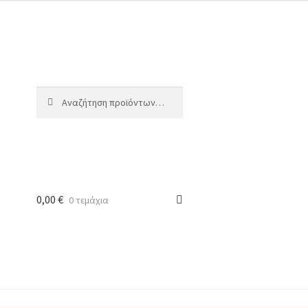
Αναζήτηση
Αναζήτηση
για:
0,00
€
0 τεμάχια