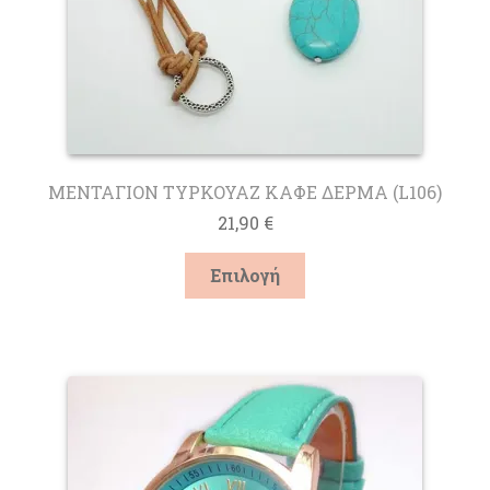
ΜΕΝΤΑΓΙΟΝ ΤΥΡΚΟΥΑΖ ΚΑΦΕ ΔΕΡΜΑ (L106)
21,90
€
Αυτό
Επιλογή
το
προϊόν
έχει
πολλαπλές
παραλλαγές.
Οι
επιλογές
μπορούν
να