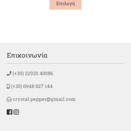
Αυτό
Επιλογή
το
προϊόν
έχει
πολλαπλές
παραλλαγές.
Οι
επιλογές
μπορούν
Επικοινωνία
να
επιλεγούν
στη
(+30) 22920 40086
σελίδα
του
(+30) 6948 827 144
προϊόντος
crystal.pepper@gmail.com