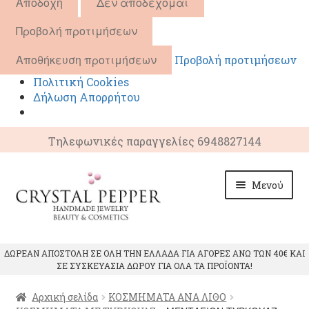
Αποδοχή
Δεν αποδέχομαι
Προβολή προτιμήσεων
Αποθήκευση προτιμήσεων
Προβολή προτιμήσεων
Πολιτική Cookies
Δήλωση Απορρήτου
Τηλεφωνικές παραγγελίες 6948827144
Απευθείας
Μετάβαση
Μενού
μετάβαση
σε
στην
περιεχόμενο
πλοήγηση
ΑΡΧΙΚΗ
ΔΩΡΕΑΝ ΑΠΟΣΤΟΛΗ ΣΕ ΟΛΗ ΤΗΝ ΕΛΛΑΔΑ ΓΙΑ ΑΓΟΡΕΣ ΑΝΩ ΤΩΝ 40€ ΚΑΙ
ΣΕ ΣΥΣΚΕΥΑΣΙΑ ΔΩΡΟΥ ΓΙΑ ΟΛΑ ΤΑ ΠΡΟΪΟΝΤΑ!
Επέκτ
ΠΡΟΙΟΝΤΑ
υπό-
Αρχική σελίδα
ΚΟΣΜΗΜΑΤΑ ΑΝΑ ΛΙΘΟ
μενού
Επέκτ
ΙΔΙΟΤΗΤΕΣ ΚΡΥΣΤΑΛΛΩΝ