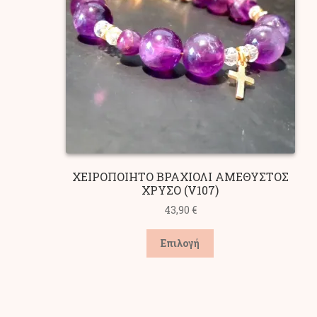
ΧΕΙΡΟΠΟΙΗΤΟ ΒΡΑΧΙΟΛΙ ΑΜΕΘΥΣΤΟΣ
ΧΡΥΣΟ (V107)
43,90
€
Αυτό
Επιλογή
το
προϊόν
έχει
πολλαπλές
παραλλαγές.