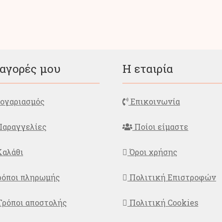
Οι
επιλογές
μπορούν
να
επιλεγούν
στη
 αγορές μου
Η εταιρία
σελίδα
του
προϊόντος
ογαριασμός
Επικοινωνία
αραγγελίες
Ποίοι είμαστε
αλάθι
Όροι χρήσης
όποι πληρωμής
Πολιτική Επιστροφών
ρόποι αποστολής
Πολιτική Cookies