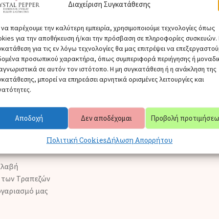
 θήκη, σε απόσταση το ένα από το άλλο.
Διαχείριση Συγκατάθεσης
νακτική εργασία, όταν βάζετε κρέμα, όταν πλένετε τα χέρια σας
α να παρέχουμε την καλύτερη εμπειρία, χρησιμοποιούμε τεχνολογίες όπως
 αρώματα, λακ και όλα τα χημικά προϊόντα και απορρυπαντικ
okies για την αποθήκευση ή/και την πρόσβαση σε πληροφορίες συσκευών.
γκατάθεση για τις εν λόγω τεχνολογίες θα μας επιτρέψει να επεξεργαστού
δομένα προσωπικού χαρακτήρα, όπως συμπεριφορά περιήγησης ή μοναδι
 όποια καταστροφή ή ζημιά που μπορεί να προκληθεί στα
αγνωριστικά σε αυτόν τον ιστότοπο. Η μη συγκατάθεση ή η ανάκληση της
γκατάθεσης, μπορεί να επηρεάσει αρνητικά ορισμένες λειτουργίες και
νατότητες.
Αποδοχή
Δεν αποδέχομαι
Προβολή προτιμήσε
Πολιτική Cookies
Δήλωση Απορρήτου
ετε 4 Διαθέσιμους Τρόπους Πληρωμής για την Ελλάδα :
αλαβή
 των Τραπεζών
ογαριασμό μας