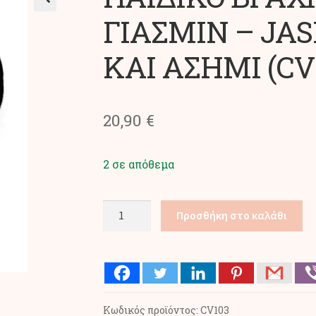
ΓΙΑΣΜΙΝ – JA
ΚΑΙ ΑΣΗΜΙ (CV
20,90
€
2 σε απόθεμα
ΠΑΙΔΙΚΟ
Προσθήκη στο καλάθι
ΒΡΑΧΙΟΛΙ
ΠΡΙΓΚΙΠΙΣΣΑ
ΓΙΑΣΜΙΝ
–
JASMINE
Κωδικός προϊόντος:
CV103
ΜΕ