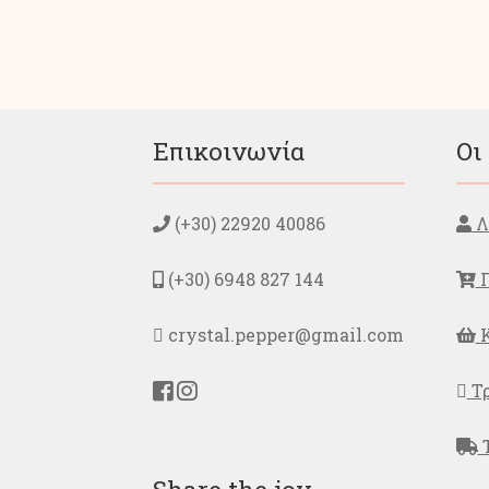
Οι
επιλογές
μπορούν
να
επιλεγούν
στη
Επικοινωνία
Οι
σελίδα
του
προϊόντος
(+30) 22920 40086
Λ
(+30) 6948 827 144
Π
crystal.pepper@gmail.com
Κ
Τρ
Τ