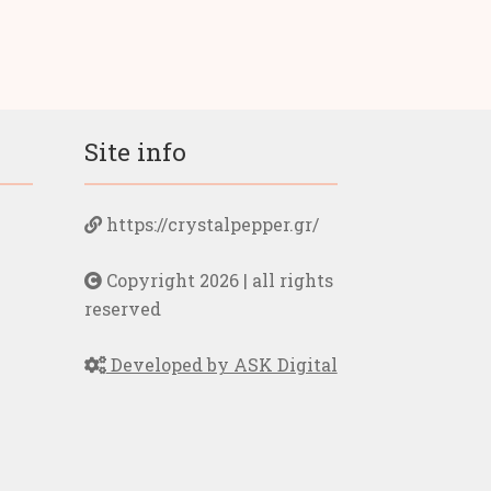
πολλαπλές
παραλλαγές.
Οι
επιλογές
μπορούν
να
Site info
επιλεγούν
στη
σελίδα
https://crystalpepper.gr/
του
προϊόντος
Copyright 2026 | all rights
reserved
Developed by ASK Digital