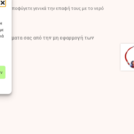
 και αποφύγετε γενικά την επαφή τους με το νερό
ά.
 Η
με
κά
 κοσμήματα σας από την μη εφαρμογή των
ων