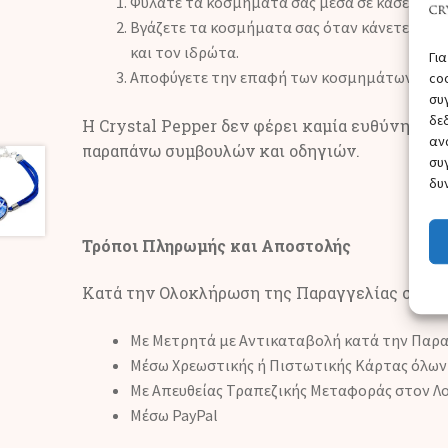
Φυλάτε τα κοσμήματα σας μέσα σε κασετίνα ή
Βγάζετε τα κοσμήματα σας όταν κάνετε χειρω
και τον ιδρώτα.
Γι
Αποφύγετε την επαφή των κοσμημάτων σας με
co
συ
δε
Η Crystal Pepper δεν φέρει καμία ευθύνη για
αν
παραπάνω συμβουλών και οδηγιών.
συ
δυ
Τρόποι Πληρωμής και Αποστολής
Κατά την Ολοκλήρωση της Παραγγελίας σας έχ
Με Μετρητά με Αντικαταβολή κατά την Παρ
Μέσω Χρεωστικής ή Πιστωτικής Κάρτας όλων
Με Απευθείας Τραπεζικής Μεταφοράς στον Λ
Μέσω PayPal