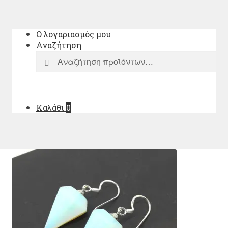
Ο λογαριασμός μου
Αναζήτηση
Αναζήτηση
Αναζήτηση
για:
Καλάθι
0