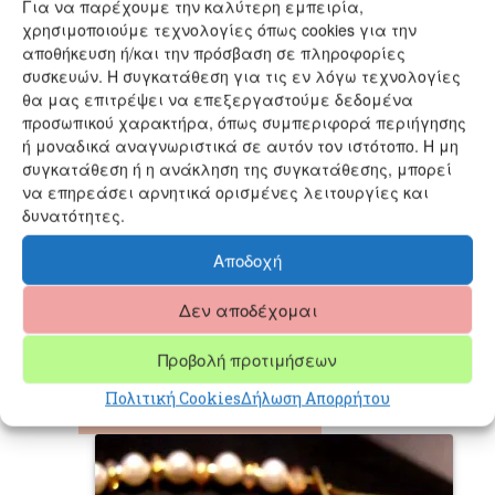
Για να παρέχουμε την καλύτερη εμπειρία,
χρησιμοποιούμε τεχνολογίες όπως cookies για την
αποθήκευση ή/και την πρόσβαση σε πληροφορίες
συσκευών. Η συγκατάθεση για τις εν λόγω τεχνολογίες
θα μας επιτρέψει να επεξεργαστούμε δεδομένα
προσωπικού χαρακτήρα, όπως συμπεριφορά περιήγησης
ή μοναδικά αναγνωριστικά σε αυτόν τον ιστότοπο. Η μη
συγκατάθεση ή η ανάκληση της συγκατάθεσης, μπορεί
να επηρεάσει αρνητικά ορισμένες λειτουργίες και
ΧΕΙΡΟΠΟΙΗΤΑ
δυνατότητες.
ΣΚΟΥΛΑΡΙΚΙΑ ΚΑΡΔΙΕΣ
Αποδοχή
ΜΑΤΑΚΙ ΑΣΗΜΙ ΟΒΑΛ
Δεν αποδέχομαι
(SK109)
Προβολή προτιμήσεων
Original
Η
Προσφορά!
38,90
€
35,90
€
price
τρέχουσα
Πολιτική Cookies
Δήλωση Απορρήτου
Προσθήκη στο καλάθι
was:
τιμή
38,90 €.
είναι:
35,90 €.