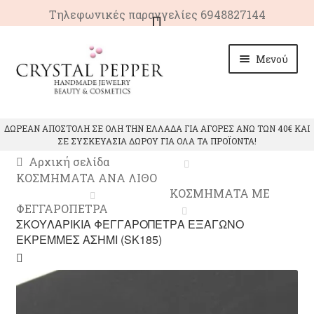
Τηλεφωνικές παραγγελίες 6948827144
Απευθείας
Μετάβαση
Μενού
μετάβαση
σε
στην
περιεχόμενο
πλοήγηση
ΑΡΧΙΚΗ
ΔΩΡΕΑΝ ΑΠΟΣΤΟΛΗ ΣΕ ΟΛΗ ΤΗΝ ΕΛΛΑΔΑ ΓΙΑ ΑΓΟΡΕΣ ΑΝΩ ΤΩΝ 40€ ΚΑΙ
ΣΕ ΣΥΣΚΕΥΑΣΙΑ ΔΩΡΟΥ ΓΙΑ ΟΛΑ ΤΑ ΠΡΟΪΟΝΤΑ!
Επέκτ
ΠΡΟΙΟΝΤΑ
υπό-
Αρχική σελίδα
μενού
ΚΟΣΜΗΜΑΤΑ ΑΝΑ ΛΙΘΟ
Επέκτ
ΙΔΙΟΤΗΤΕΣ ΚΡΥΣΤΑΛΛΩΝ
ΚΟΣΜΗΜΑΤΑ ΜΕ
υπό-
ΦΕΓΓΑΡΟΠΕΤΡΑ
μενού
ΕΠΙΚΟΙΝΩΝΙΑ
ΣΚΟΥΛΑΡΙΚΙΑ ΦΕΓΓΑΡΟΠΕΤΡΑ ΕΞΑΓΩΝΟ
ΕΚΡΕΜΜΕΣ ΑΣΗΜΙ (SK185)