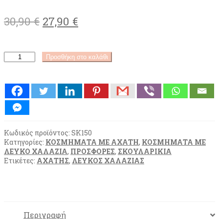
Original
Η
30,90
€
27,90
€
price
τρέχουσα
was:
τιμή
ΣΚΟΥΛΑΡΙΚΙΑ
Προσθήκη στο καλάθι
30,90 €.
είναι:
ΛΕΥΚΟΣ
ΧΑΛΑΖΙΑΣ
27,90 €.
ΠΡΑΣΙΝΟΣ
ΑΧΑΤΗΣ
ΑΣΗΜΙ
(SK150)
ποσότητα
Κωδικός προϊόντος:
SK150
Κατηγορίες:
ΚΟΣΜΗΜΑΤΑ ΜΕ ΑΧΑΤΗ
,
ΚΟΣΜΗΜΑΤΑ ΜΕ
ΛΕΥΚΟ ΧΑΛΑΖΙΑ
,
ΠΡΟΣΦΟΡΕΣ
,
ΣΚΟΥΛΑΡΙΚΙΑ
Ετικέτες:
ΑΧΑΤΗΣ
,
ΛΕΥΚΟΣ ΧΑΛΑΖΙΑΣ
Περιγραφή