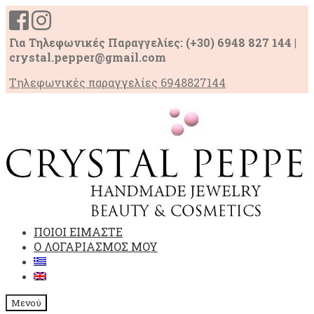
Για Τηλεφωνικές Παραγγελίες: (+30) 6948 827 144 |
crystal.pepper@gmail.com
Τηλεφωνικές παραγγελίες 6948827144
Απευθείας
Μετάβαση
μετάβαση
σε
στην
περιεχόμενο
πλοήγηση
ΠΟΙΟΙ ΕΙΜΑΣΤΕ
Ο ΛΟΓΑΡΙΑΣΜΟΣ ΜΟΥ
Μενού