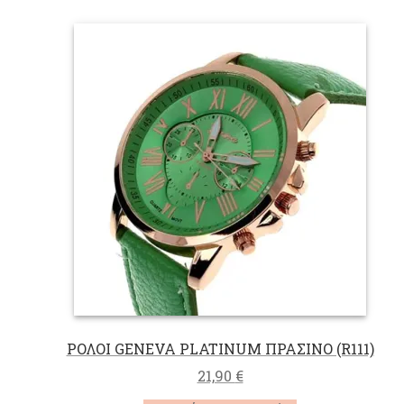
έχει
πολλαπλές
παραλλαγές.
Οι
επιλογές
μπορούν
να
επιλεγούν
στη
σελίδα
του
προϊόντος
ΡΟΛΟΙ GENEVA PLATINUM ΠΡΑΣΙΝΟ (R111)
21,90
€