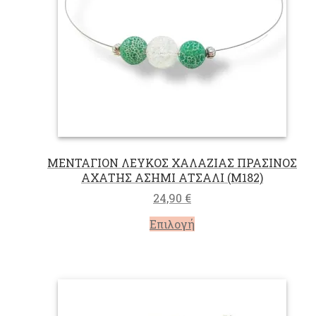
επιλεγούν
στη
σελίδα
του
προϊόντος
ΜΕΝΤΑΓΙΟΝ ΛΕΥΚΟΣ ΧΑΛΑΖΙΑΣ ΠΡΑΣΙΝΟΣ
ΑΧΑΤΗΣ ΑΣΗΜΙ ΑΤΣΑΛΙ (M182)
24,90
€
Αυτό
Επιλογή
το
προϊόν
έχει
πολλαπλές
παραλλαγές.
Οι