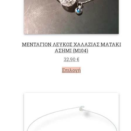
ΜΕΝΤΑΓΙΟΝ ΛΕΥΚΟΣ ΧΑΛΑΖΙΑΣ ΜΑΤΑΚΙ
ΑΣΗΜΙ (M104)
32,90
€
Αυτό
Επιλογή
το
προϊόν
έχει
πολλαπλές
παραλλαγές.
Οι
επιλογές
μπορούν
να