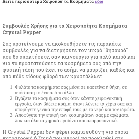
Δειτε περισσοτερα Χειροποιητα Κοσμηματα
εδω
Συμβουλές Χρήσης για τα Χειροποίητα Κοσμήματα
Crystal Pepper
Σας προτείνουμε να ακολουθήσετε τις παρακάτω
συμβουλές για να διατηρήσετε τον μικρό ¨θησαυρό¨
που θα αποκτήσετε, σαν καινούργιο για πολύ καιρό και
για να προστατεύσετε τα κοσμήματα σας από την
φυσική τάση που έχει το ασήμι να μαυρίζει, καθώς και
από κάθε είδους φθορά των κρυστάλλων:
Φυλάτε τα κοσμήματα σας μέσα σε κασετίνα ή θήκη, σε
απόσταση το ένα από το άλλο.
Βγάζετε τα κοσμήματα σας όταν κάνετε χειρωνακτική
εργασία, όταν βάζετε κρέμα, όταν πλένετε τα χέρια σας και
αποφύγετε γενικά την επαφή τους με το νερό και τον ιδρώτα.
Αποφύγετε την επαφή των κοσμημάτων σας με αρώματα,
λακ και όλα τα χημικά προϊόντα και απορρυπαντικά.
Η Crystal Pepper δεν φέρει καμία ευθύνη για όποια
καταστροφή ή ζημιά που μπορεί να προκληθεί στα