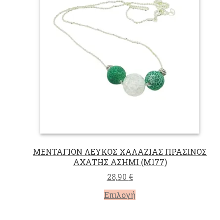
επιλογές
μπορούν
να
επιλεγούν
στη
σελίδα
του
προϊόντος
ΜΕΝΤΑΓΙΟΝ ΛΕΥΚΟΣ ΧΑΛΑΖΙΑΣ ΠΡΑΣΙΝΟΣ
ΑΧΑΤΗΣ ΑΣΗΜΙ (M177)
28,90
€
Αυτό
Επιλογή
το
προϊόν