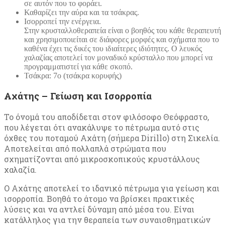
σε αυτόν που το φοράει.
Καθαρίζει την αύρα και τα τσάκρας.
Ισορροπεί την ενέργεια.
Στην κρυσταλλοθεραπεία είναι ο βοηθός του κάθε θεραπευτή
και χρησιμοποιείται σε διάφορες μορφές και σχήματα που το
καθένα έχει τις δικές του ιδιαίτερες ιδιότητες. Ο λευκός
χαλαζίας αποτελεί τον μοναδικό κρύσταλλο που μπορεί να
προγραμματιστεί για κάθε σκοπό.
Τσάκρα: 7ο (τσάκρα κορυφής)
Αχάτης – Γείωση και Ισορροπία
Το όνομά του αποδίδεται στον φιλόσοφο Θεόφραστο,
που λέγεται ότι ανακάλυψε το πέτρωμα αυτό στις
όχθες του ποταμού Αχάτη (σήμερα Dirillo) στη Σικελία.
Αποτελείται από πολλαπλά στρώματα που
σχηματίζονται από μικροσκοπικούς κρυστάλλους
χαλαζία.
Ο Αχάτης αποτελεί το ιδανικό πέτρωμα για γείωση και
ισορροπία. Βοηθά το άτομο να βρίσκει πρακτικές
λύσεις και να αντλεί δύναμη από μέσα του. Είναι
κατάλληλος για την θεραπεία των συναισθηματικών