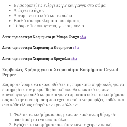
Εξισορροπεί τις ενέργειες γιν και γιανγκ στο σώμα
Διώχνει το άγχος
Δυναμώνει τα οστά και τα πόδια
Βοηθά στα προβλήματα του αίματος
Τσάκρα: 1ο: οικογένεια, γείωση, πόδια
Δειτε περισσοτερα Κοσμηματα με Μαυρο Ονυχα
εδω
Δειτε περισσοτερα Χειροποιητα Κοσμηματα
εδω
Δειτε περισσοτερα Χειροποιητα Βραχιολια
εδω
Συμβουλές Χρήσης για τα Χειροποίητα Κοσμήματα Crystal
Pepper
Σας προτείνουμε να ακολουθήσετε τις παρακάτω συμβουλές για να
διατηρήσετε τον μικρό ¨θησαυρό¨ που θα αποκτήσετε, σαν
καινούργιο για πολύ καιρό και για να προστατεύσετε τα κοσμήματα
σας από την φυσική τάση που έχει το ασήμι να μαυρίζει, καθώς και
από κάθε είδους φθορά των κρυστάλλων:
Φυλάτε τα κοσμήματα σας μέσα σε κασετίνα ή θήκη, σε
απόσταση το ένα από το άλλο.
Βγάζετε τα κοσμήματα σας όταν κάνετε χειρωνακτική