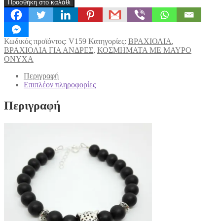
Προσθήκη στο καλάθι
ΟΝΥΧΑΣ
ΜΑΤ
PUMA
ΑΣΗΜΙ
Κωδικός προϊόντος:
V159
Κατηγορίες:
ΒΡΑΧΙΟΛΙΑ
,
(V159)
ΒΡΑΧΙΟΛΙΑ ΓΙΑ ΑΝΔΡΕΣ
,
ΚΟΣΜΗΜΑΤΑ ΜΕ ΜΑΥΡΟ
ποσότητα
ΟΝΥΧΑ
Περιγραφή
Επιπλέον πληροφορίες
Περιγραφή