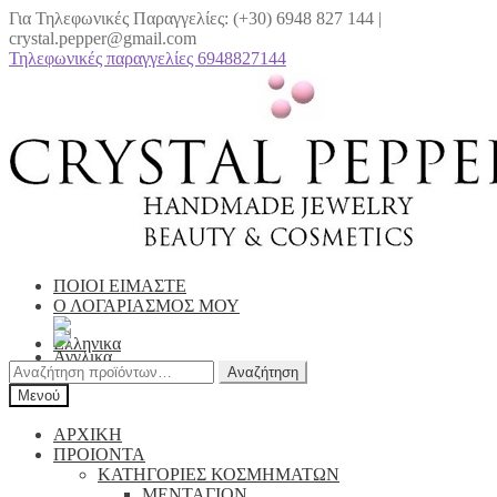
Για Τηλεφωνικές Παραγγελίες: (+30) 6948 827 144 |
crystal.pepper@gmail.com
Τηλεφωνικές παραγγελίες 6948827144
Απευθείας
Μετάβαση
μετάβαση
σε
στην
περιεχόμενο
πλοήγηση
ΠΟΙΟΙ ΕΙΜΑΣΤΕ
Ο ΛΟΓΑΡΙΑΣΜΟΣ ΜΟΥ
Αναζήτηση
Αναζήτηση
για:
Μενού
ΑΡΧΙΚΗ
ΠΡΟΙΟΝΤΑ
ΚΑΤΗΓΟΡΙΕΣ ΚΟΣΜΗΜΑΤΩΝ
ΜΕΝΤΑΓΙΟΝ