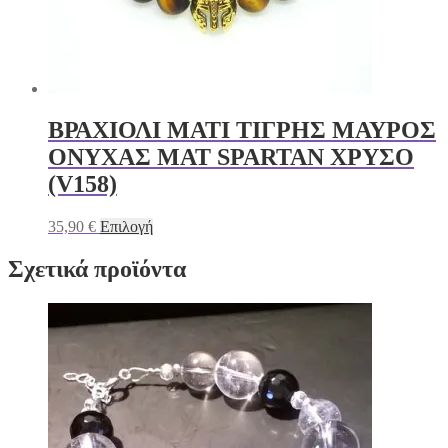
ΒΡΑΧΙΟΛΙ ΜΑΤΙ ΤΙΓΡΗΣ ΜΑΥΡΟΣ
ΟΝΥΧΑΣ ΜΑΤ SPARTAN ΧΡΥΣΟ
(V158)
Αυτό
35,90
€
Επιλογή
το
προϊόν
Σχετικά προϊόντα
έχει
πολλαπλές
παραλλαγές.
Οι
επιλογές
μπορούν
να
επιλεγούν
στη
σελίδα