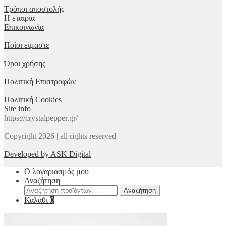
Τρόποι αποστολής
Η εταιρία
Επικοινωνία
Ποίοι είμαστε
Όροι χρήσης
Πολιτική Επιστροφών
Πολιτική Cookies
Site info
https://crystalpepper.gr/
Copyright 2026 | all rights reserved
Developed by ASK Digital
Ο λογαριασμός μου
Αναζήτηση
Αναζήτηση
Αναζήτηση
για:
Καλάθι
0