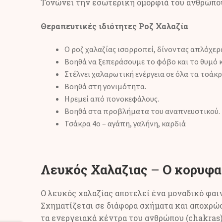
Τονώνει την εσωτερική ομορφιά του ανθρώπου
Θεραπευτικές ιδιότητες Ροζ Χαλαζία
Ο ροζ χαλαζίας ισορροπεί, δίνοντας απλόχε
Βοηθά να ξεπεράσουμε το φόβο και το θυμό κ
Στέλνει χαλαρωτική ενέργεια σε όλα τα τσάκρ
Βοηθά στη γονιμότητα.
Ηρεμεί από πονοκεφάλους.
Βοηθά στα προβλήματα του αναπνευστικού.
Τσάκρα 4ο – αγάπη, γαλήνη, καρδιά
Λευκός Χαλαζιας
–
Ο κορυφα
Ο λευκός χαλαζίας αποτελεί ένα μοναδικό φαι
Σχηματίζεται σε διάφορα σχήματα και αποχρώσε
τα ενεργειακά κέντρα του ανθρώπου (chakras) 