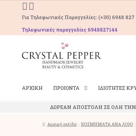
was:
τιμή
39,90 €.
είναι:
Για Τηλεφωνικές Παραγγελίες: (+30) 6948 827
35,90 €.
Τηλεφωνικές παραγγελίες 6948827144
Απευθείας
Μετάβαση
μετάβαση
σε
στην
περιεχόμενο
πλοήγηση
ΑΡΧΙΚΗ
ΠΡΟΙΟΝΤΑ
ΙΔΙΟΤΗΤΕΣ Κ
ΔΩΡΕΑΝ ΑΠΟΣΤΟΛΗ ΣΕ ΟΛΗ ΤΗΝ Ε
Αρχική σελίδα
ΚΟΣΜΗΜΑΤΑ ΑΝΑ ΛΙΘΟ