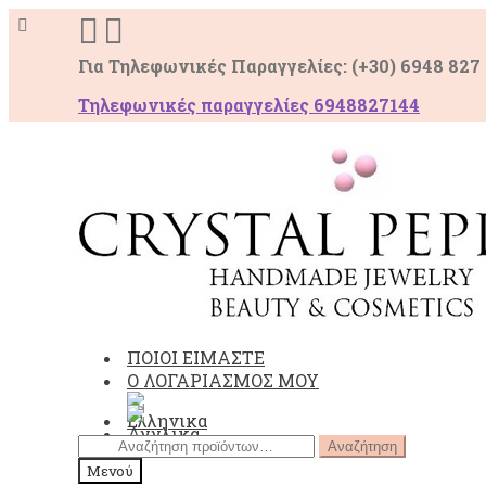
Για Τηλεφωνικές Παραγγελίες: (+30) 6948 827
Τηλεφωνικές παραγγελίες 6948827144
Απευθείας
Μετάβαση
μετάβαση
σε
στην
περιεχόμενο
πλοήγηση
ΠΟΙΟΙ ΕΙΜΑΣΤΕ
Ο ΛΟΓΑΡΙΑΣΜΟΣ ΜΟΥ
Αναζήτηση
Αναζήτηση
για:
Μενού