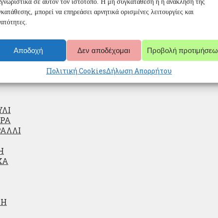
γνωριστικά σε αυτόν τον ιστότοπο. Η μη συγκατάθεση ή η ανάκληση της
κατάθεσης, μπορεί να επηρεάσει αρνητικά ορισμένες λειτουργίες και
ατότητες.
ΖΙΑ
Αποδοχή
Δεν αποδέχομαι
Προβολή προτιμήσεω
Α
Ι
Πολιτική Cookies
Δήλωση Απορρήτου
ΥΛΙ
ΡΑ
ΡΑΛΛΙ
Η
ΧΑ
ΝΗ