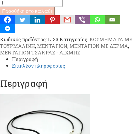
ΜΕΝΤΑΓΙΟΝ
ΜΑΥΡΗ
Προσθήκη στο καλάθι
ΤΟΥΡΜΑΛΙΝΗ
ΑΙΧΜΗΣ
ΜΑΥΡΟ
ΔΕΡΜΑ
Κωδικός προϊόντος:
L133
Κατηγορίες:
ΚΟΣΜΗΜΑΤΑ ΜΕ
(L133)
ΤΟΥΡΜΑΛΙΝΗ
,
ΜΕΝΤΑΓΙΟΝ
,
ΜΕΝΤΑΓΙΟΝ ΜΕ ΔΕΡΜΑ
,
ποσότητα
ΜΕΝΤΑΓΙΟΝ ΤΣΑΚΡΑΣ - ΑΙΧΜΗΣ
Περιγραφή
Επιπλέον πληροφορίες
Περιγραφή