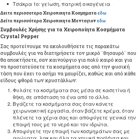
Τσάκρα 1ο: γείωση, πατρική οικογένεια
Δειτε περισσοτερα Χειροποιητα Κοσμηματα
εδω
Δείτε περισσότερα Χειροποιητα Μενταγιον
εδω
Συμβουλές Χρήσης για τα Χειροποίητα Κοσμήματα
Crystal Pepper
Σας προτείνουμε να ακολουθήσετε τις παρακάτω
συμβουλές για να διατηρήσετε τον μικρό ¨θησαυρό¨ που
θα αποκτήσετε, σαν καινούργιο για πολύ καιρό και για
να προστατεύσετε τα κοσμήματα σας από την φυσική
τάση που έχει το ασήμι να μαυρίζει, καθώς και από κάθε
είδους φθορά των κρυστάλλων:
Φυλάτε τα κοσμήματα σας μέσα σε κασετίνα ή
θήκη, σε απόσταση το ένα από το άλλο.
Βγάζετε τα κοσμήματα σας όταν κάνετε
χειρωνακτική εργασία, όταν βάζετε κρέμα, όταν
πλένετε τα χέρια σας και αποφύγετε γενικά την
επαφή τους με το νερό και τον ιδρώτα.
Αποφύγετε την επαφή των κοσμημάτων σας με
αρώματα, λακ και όλα τα χημικά προϊόντα και