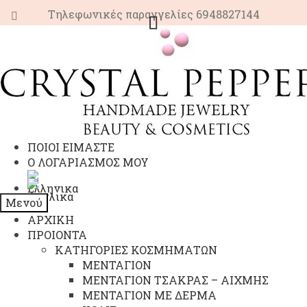
Τηλεφωνικές παραγγελίες 6948827144
Απευθείας
Μετάβαση
μετάβαση
σε
στην
περιεχόμενο
πλοήγηση
ΠΟΙΟΙ ΕΙΜΑΣΤΕ
Ο ΛΟΓΑΡΙΑΣΜΟΣ ΜΟΥ
Μενού
ΑΡΧΙΚΗ
ΠΡΟΙΟΝΤΑ
ΚΑΤΗΓΟΡΙΕΣ ΚΟΣΜΗΜΑΤΩΝ
ΜΕΝΤΑΓΙΟΝ
ΜΕΝΤΑΓΙΟΝ ΤΣΑΚΡΑΣ – ΑΙΧΜΗΣ
ΜΕΝΤΑΓΙΟΝ ΜΕ ΔΕΡΜΑ