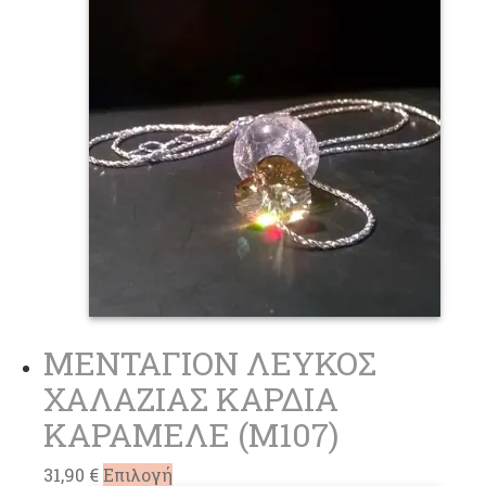
παραλλαγές.
Οι
επιλογές
μπορούν
να
επιλεγούν
στη
σελίδα
του
προϊόντος
ΜΕΝΤΑΓΙΟΝ ΛΕΥΚΟΣ
ΧΑΛΑΖΙΑΣ ΚΑΡΔΙΑ
ΚΑΡΑΜΕΛΕ (M107)
Αυτό
31,90
€
Επιλογή