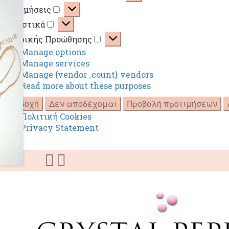
Λειτουργικά
Προτιμήσεις
Προτιμήσεις
Στατιστικά
Στατιστικά
Εμπορικής Προώθησης
Εμπορικής
Manage options
Προώθησης
Manage services
Manage {vendor_count} vendors
Read more about these purposes
Αποδοχή
Δεν αποδέχομαι
Προβολή προτιμήσεων
Πολιτική Cookies
Privacy Statement
Skip
Skip
to
to
navigation
content