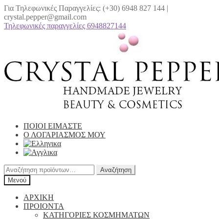
Για Τηλεφωνικές Παραγγελίες: (+30) 6948 827 144 |
crystal.pepper@gmail.com
Τηλεφωνικές παραγγελίες 6948827144
Απευθείας
Μετάβαση
μετάβαση
σε
στην
περιεχόμενο
πλοήγηση
ΠΟΙΟΙ ΕΙΜΑΣΤΕ
Ο ΛΟΓΑΡΙΑΣΜΟΣ ΜΟΥ
Αναζήτηση
Αναζήτηση
για:
Μενού
ΑΡΧΙΚΗ
ΠΡΟΙΟΝΤΑ
ΚΑΤΗΓΟΡΙΕΣ ΚΟΣΜΗΜΑΤΩΝ