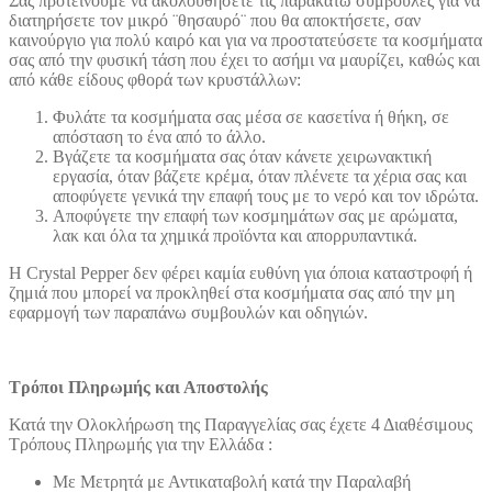
Σας προτείνουμε να ακολουθήσετε τις παρακάτω συμβουλές για να
διατηρήσετε τον μικρό ¨θησαυρό¨ που θα αποκτήσετε, σαν
καινούργιο για πολύ καιρό και για να προστατεύσετε τα κοσμήματα
σας από την φυσική τάση που έχει το ασήμι να μαυρίζει, καθώς και
από κάθε είδους φθορά των κρυστάλλων:
Φυλάτε τα κοσμήματα σας μέσα σε κασετίνα ή θήκη, σε
απόσταση το ένα από το άλλο.
Βγάζετε τα κοσμήματα σας όταν κάνετε χειρωνακτική
εργασία, όταν βάζετε κρέμα, όταν πλένετε τα χέρια σας και
αποφύγετε γενικά την επαφή τους με το νερό και τον ιδρώτα.
Αποφύγετε την επαφή των κοσμημάτων σας με αρώματα,
λακ και όλα τα χημικά προϊόντα και απορρυπαντικά.
Η Crystal Pepper δεν φέρει καμία ευθύνη για όποια καταστροφή ή
ζημιά που μπορεί να προκληθεί στα κοσμήματα σας από την μη
εφαρμογή των παραπάνω συμβουλών και οδηγιών.
Τρόποι Πληρωμής και Αποστολής
Κατά την Ολοκλήρωση της Παραγγελίας σας έχετε 4 Διαθέσιμους
Τρόπους Πληρωμής για την Ελλάδα :
Με Μετρητά με Αντικαταβολή κατά την Παραλαβή