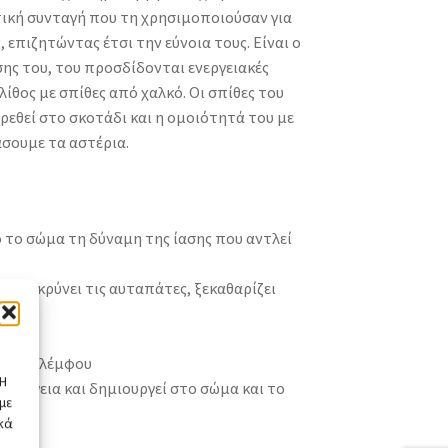
ική συνταγή που τη χρησιμοποιούσαν για
 επιζητώντας έτσι την εύνοια τους. Είναι ο
ης του, του προσδίδονται ενεργειακές
λίθος με σπίθες από χαλκό. Οι σπίθες του
εθεί στο σκοτάδι και η ομοιότητά του με
άσουμε τα αστέρια.
λο το σώμα τη δύναμη της ίασης που αντλεί
πομακρύνει τις αυταπάτες, ξεκαθαρίζει
αι της λέμφου
 Η
ενέργεια και δημιουργεί στο σώμα και το
με
άχτη
κά