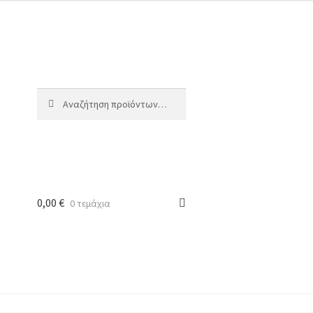
Αναζήτηση
Αναζήτηση
για:
0,00
€
0 τεμάχια