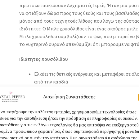
πρωτοκατασκεύασαν Αλχημιστές Ιερείς. Ήταν μια μυστ
να φτιάξουν δώρα προς τους θεούς και τους βασιλιάδες,
μόνος από τους τεχνητούς λίθους που λόγω της σύστασ
ιδιότητες. Ο Μπλε χρυσόλιθος είναι ένας σκούρος μπλε 
Μπλε χρυσόλιθου συμβολίζουν το φως που μπορεί να βρ
το νυχτερινό ουρανό υπενθυμίζει ότι μπορούμε να φτ
Ιδιότητες Χρυσόλιθου
Ελκύει τις θετικές ενέργειες και μεταφέρει σε ό
από την καρδιά
Φέρνει ενόραση, ανακουφίζει την κατάθλιψη & α
Διαχείριση Συγκατάθεσης
συγκινησιακά μπλοκαρίσματα
Βοηθά τις χρόνιες και επίμονες φλεγμονές
α να παρέχουμε την καλύτερη εμπειρία, χρησιμοποιούμε τεχνολογίες όπως
Υποστηρίζει την καλή λειτουργία του αίματος κ
okies για την αποθήκευση ή/και την πρόσβαση σε πληροφορίες συσκευών.
Είναι μια ασπίδα προστασίας από την αρνητική 
γκατάθεση για τις εν λόγω τεχνολογίες θα μας επιτρέψει να επεξεργαστού
περιβάλλον έναν απροσπέραστο ενεργειακό φρ
δομένα προσωπικού χαρακτήρα, όπως συμπεριφορά περιήγησης ή μοναδι
αγνωριστικά σε αυτόν τον ιστότοπο. Η μη συγκατάθεση ή η ανάκληση της