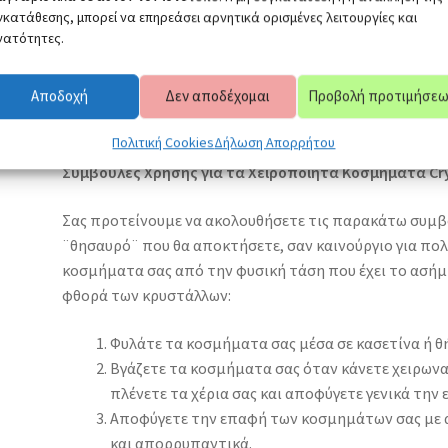
Δείτε περισσότερα Χειροποιητα Μενταγιον
εδω
γκατάθεσης, μπορεί να επηρεάσει αρνητικά ορισμένες λειτουργίες και
νατότητες.
Δείτε περισσότερα Χειροποιητα Κοσμηματα
εδω
Δειτε περισσοτερα Χειροποιητα Μενταγιον με Δερμα
εδω
Αποδοχή
Δεν αποδέχομαι
Προβολή προτιμήσε
Δείτε περισσότερα Χειροποιητα Κοσμηματα με Χρυσολιθο
εδ
Πολιτική Cookies
Δήλωση Απορρήτου
Συμβουλές Χρήσης για τα Χειροποίητα Κοσμήματα Cry
Σας προτείνουμε να ακολουθήσετε τις παρακάτω συμβο
¨θησαυρό¨ που θα αποκτήσετε, σαν καινούργιο για πολ
κοσμήματα σας από την φυσική τάση που έχει το ασήμι 
φθορά των κρυστάλλων:
Φυλάτε τα κοσμήματα σας μέσα σε κασετίνα ή θή
Βγάζετε τα κοσμήματα σας όταν κάνετε χειρωνα
πλένετε τα χέρια σας και αποφύγετε γενικά την 
Αποφύγετε την επαφή των κοσμημάτων σας με α
και απορρυπαντικά.