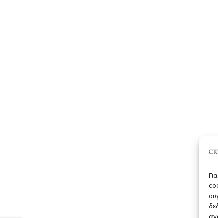
Γι
co
συ
δε
αν