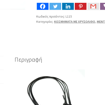
ΜΑΥΡΟ
ΔΕΡΜΑ
(L115)
Κωδικός προϊόντος:
L115
ποσότητα
Κατηγορίες:
ΚΟΣΜΗΜΑΤΑ ΜΕ ΧΡΥΣΟΛΙΘΟ
,
ΜΕΝΤ
Περιγραφή