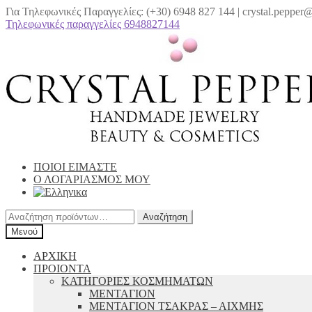
Για Τηλεφωνικές Παραγγελίες: (+30) 6948 827 144 | crystal.peppe
Τηλεφωνικές παραγγελίες 6948827144
Απευθείας
Μετάβαση
μετάβαση
σε
στην
περιεχόμενο
πλοήγηση
ΠΟΙΟΙ ΕΙΜΑΣΤΕ
Ο ΛΟΓΑΡΙΑΣΜΟΣ ΜΟΥ
Αναζήτηση
Αναζήτηση
για:
Μενού
ΑΡΧΙΚΗ
ΠΡΟΙΟΝΤΑ
ΚΑΤΗΓΟΡΙΕΣ ΚΟΣΜΗΜΑΤΩΝ
ΜΕΝΤΑΓΙΟΝ
ΜΕΝΤΑΓΙΟΝ ΤΣΑΚΡΑΣ – ΑΙΧΜΗΣ