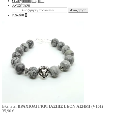
Ο λογαριασμός μου
Αναζήτηση
Αναζήτηση
Αναζήτηση
για:
Καλάθι
0
Βλέπετε:
ΒΡΑΧΙΟΛΙ ΓΚΡΙ ΙΑΣΠΙΣ LEON ΑΣΗΜΙ (V161)
35,90
€