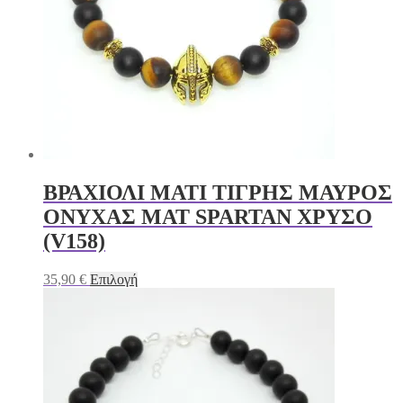
ΒΡΑΧΙΟΛΙ ΜΑΤΙ ΤΙΓΡΗΣ ΜΑΥΡΟΣ
ΟΝΥΧΑΣ ΜΑΤ SPARTAN ΧΡΥΣΟ
(V158)
Αυτό
35,90
€
Επιλογή
το
προϊόν
έχει
πολλαπλές
παραλλαγές.
Οι
επιλογές