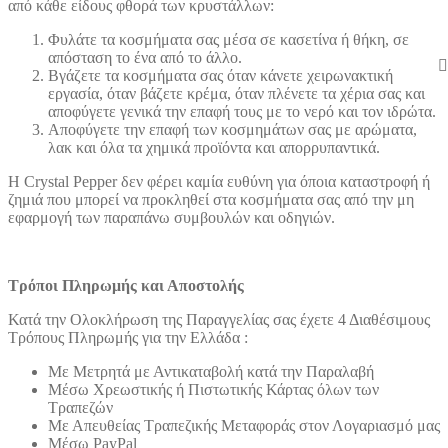
από κάθε είδους φθορά των κρυστάλλων:
Φυλάτε τα κοσμήματα σας μέσα σε κασετίνα ή θήκη, σε
απόσταση το ένα από το άλλο.
Βγάζετε τα κοσμήματα σας όταν κάνετε χειρωνακτική
εργασία, όταν βάζετε κρέμα, όταν πλένετε τα χέρια σας και
αποφύγετε γενικά την επαφή τους με το νερό και τον ιδρώτα.
Αποφύγετε την επαφή των κοσμημάτων σας με αρώματα,
λακ και όλα τα χημικά προϊόντα και απορρυπαντικά.
Η Crystal Pepper δεν φέρει καμία ευθύνη για όποια καταστροφή ή
ζημιά που μπορεί να προκληθεί στα κοσμήματα σας από την μη
εφαρμογή των παραπάνω συμβουλών και οδηγιών.
Τρόποι Πληρωμής και Αποστολής
Κατά την Ολοκλήρωση της Παραγγελίας σας έχετε 4 Διαθέσιμους
Τρόπους Πληρωμής για την Ελλάδα :
Με Μετρητά με Αντικαταβολή κατά την Παραλαβή
Μέσω Χρεωστικής ή Πιστωτικής Κάρτας όλων των
Τραπεζών
Με Απευθείας Τραπεζικής Μεταφοράς στον Λογαριασμό μας
Μέσω PayPal