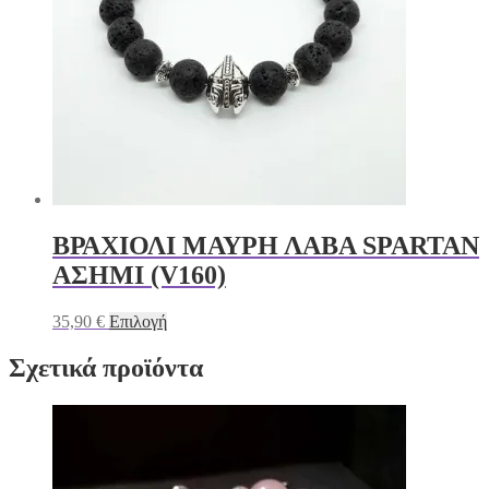
να
επιλεγούν
στη
σελίδα
του
προϊόντος
ΒΡΑΧΙΟΛΙ ΜΑΥΡΗ ΛΑΒΑ SPARTAN
ΑΣΗΜΙ (V160)
Αυτό
35,90
€
Επιλογή
το
προϊόν
Σχετικά προϊόντα
έχει
πολλαπλές
παραλλαγές.
Οι
επιλογές
μπορούν