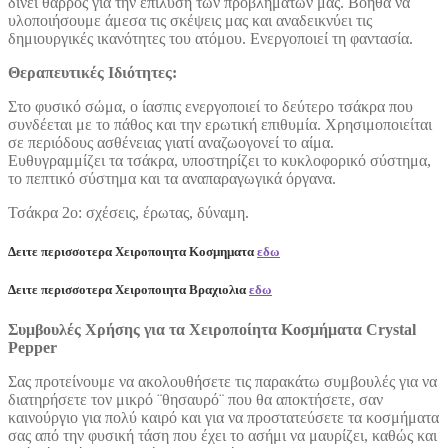
δίνει θάρρος για την επίλυση των προβλημάτων μας. Βοηθά να
υλοποιήσουμε άμεσα τις σκέψεις μας και αναδεικνύει τις
δημιουργικές ικανότητες του ατόμου. Ενεργοποιεί τη φαντασία.
Θεραπευτικές Ιδιότητες:
Στο φυσικό σώμα, ο ίασπις ενεργοποιεί το δεύτερο τσάκρα που
συνδέεται με το πάθος και την ερωτική επιθυμία. Χρησιμοποιείται
σε περιόδους ασθένειας γιατί αναζωογονεί το αίμα.
Ευθυγραμμίζει τα τσάκρα, υποστηρίζει το κυκλοφορικό σύστημα,
το πεπτικό σύστημα και τα αναπαραγωγικά όργανα.
Τσάκρα 2ο: σχέσεις, έρωτας, δύναμη.
Δειτε περισσοτερα Χειροποιητα Κοσμηματα
εδω
Δειτε περισσοτερα Χειροποιητα Βραχιολια
εδω
Συμβουλές Χρήσης για τα Χειροποίητα Κοσμήματα Crystal
Pepper
Σας προτείνουμε να ακολουθήσετε τις παρακάτω συμβουλές για να
διατηρήσετε τον μικρό ¨θησαυρό¨ που θα αποκτήσετε, σαν
καινούργιο για πολύ καιρό και για να προστατεύσετε τα κοσμήματα
σας από την φυσική τάση που έχει το ασήμι να μαυρίζει, καθώς και