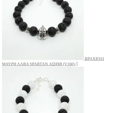
επιλογές
μπορούν
να
επιλεγούν
στη
σελίδα
του
προϊόντος
ΒΡΑΧΙΟΛΙ
ΜΑΥΡΗ ΛΑΒΑ SPARTAN ΑΣΗΜΙ (V160)