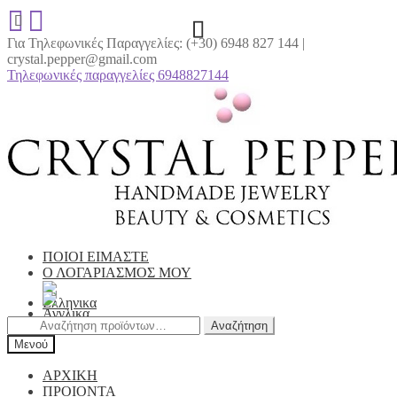
Για Τηλεφωνικές Παραγγελίες: (+30) 6948 827 144 |
crystal.pepper@gmail.com
Τηλεφωνικές παραγγελίες 6948827144
Απευθείας
Μετάβαση
μετάβαση
σε
στην
περιεχόμενο
πλοήγηση
ΠΟΙΟΙ ΕΙΜΑΣΤΕ
Ο ΛΟΓΑΡΙΑΣΜΟΣ ΜΟΥ
Αναζήτηση
Αναζήτηση
για:
Μενού
ΑΡΧΙΚΗ
ΠΡΟΙΟΝΤΑ