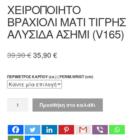
ΧΕΙΡΟΠΟΙΗΤΟ
ΒΡΑΧΙΟΛΙ ΜΑΤΙ ΤΙΓΡΗΣ
ΑΛΥΣΙΔΑ ΑΣΗΜΙ (V165)
Original
Η
39,90
€
35,90
€
price
τρέχουσα
was:
τιμή
ΠΕΡΙΜΕΤΡΟΣ ΚΑΡΠΟΥ (εκ.) | PERIM.WRIST (cm)
39,90 €.
είναι:
35,90 €.
ΧΕΙΡΟΠΟΙΗΤΟ
Προσθήκη στο καλάθι
ΒΡΑΧΙΟΛΙ
ΜΑΤΙ
ΤΙΓΡΗΣ
ΑΛΥΣΙΔΑ
ΑΣΗΜΙ