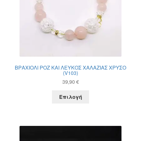
σελίδα
του
προϊόντος
ΒΡΑΧΙΟΛΙ ΡΟΖ ΚΑΙ ΛΕΥΚΟΣ ΧΑΛΑΖΙΑΣ ΧΡΥΣΟ
(V103)
39,90
€
Αυτό
Επιλογή
το
προϊόν
έχει
πολλαπλές
παραλλαγές.
Οι