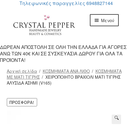
Τηλεφωνικές παραγγελίες 6948827144
Απευθείας
Μετάβαση
Μενού
μετάβαση
σε
στην
περιεχόμενο
πλοήγηση
ΑΡΧΙΚΗ
ΔΩΡΕΑΝ ΑΠΟΣΤΟΛΗ ΣΕ ΟΛΗ ΤΗΝ ΕΛΛΑΔΑ ΓΙΑ ΑΓΟΡΕΣ
ΑΝΩ ΤΩΝ 40€ ΚΑΙ ΣΕ ΣΥΣΚΕΥΑΣΙΑ ΔΩΡΟΥ ΓΙΑ ΟΛΑ ΤΑ
Επέκτα
ΠΡΟΙΟΝΤΑ
ΠΡΟΪΟΝΤΑ!
υπό-
μενού
Επέκτα
Αρχική σελίδα
/
ΚΟΣΜΗΜΑΤΑ ΑΝΑ ΛΙΘΟ
/
ΚΟΣΜΗΜΑΤΑ
ΙΔΙΟΤΗΤΕΣ ΚΡΥΣΤΑΛΛΩΝ
ΜΕ ΜΑΤΙ ΤΙΓΡΗΣ
/
ΧΕΙΡΟΠΟΙΗΤΟ ΒΡΑΧΙΟΛΙ ΜΑΤΙ ΤΙΓΡΗΣ
υπό-
ΑΛΥΣΙΔΑ ΑΣΗΜΙ (V165)
μενού
ΕΠΙΚΟΙΝΩΝΙΑ
ΠΡΟΣΦΟΡΆ!
🔍