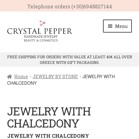
Telephone οrders (+30)6948827144
Skip
Skip
Menu
to
to
navigation
content
HOME
FREE SHIPPING FOR ORDERS WITH VALUE AT LEAST 40€ ALL OVER
GREECE WITH GIFT PACKAGING.
Expan
PRODUCTS
child
JEWELRY WITH
Home
JEWELRY BY STONE
menu
Expan
JEWELRY CATEGORIES
CHALCEDONY
child
menu
Expan
JEWELRY BY STONE
child
JEWELRY WITH
menu
JEWELRY WITH CRYSTAL QUARTZ
CHALCEDONY
JEWELRY WITH PINK ROSE QUARTZ
JEWELRY WITH CHALCEDONY