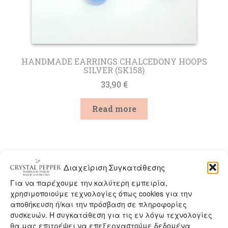
JEWELRY WITH CITRINE
WATCHES
OFFERS
HANDMADE EARRINGS CHALCEDONY HOOPS
SILVER (SK158)
Expan
33,90
€
CRYSTAL PROPERTIES
child
menu
Read more
CONTACT
OUT OF
Διαχείριση Συγκατάθεσης
STOCK
Για να παρέχουμε την καλύτερη εμπειρία,
χρησιμοποιούμε τεχνολογίες όπως cookies για την
αποθήκευση ή/και την πρόσβαση σε πληροφορίες
συσκευών. Η συγκατάθεση για τις εν λόγω τεχνολογίες
θα μας επιτρέψει να επεξεργαστούμε δεδομένα