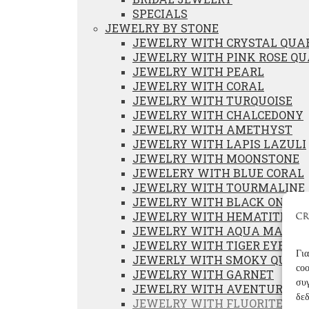
SPECIALS
JEWELRY BY STONE
JEWELRY WITH CRYSTAL QUA
JEWELRY WITH PINK ROSE Q
JEWELRY WITH PEARL
JEWELRY WITH CORAL
JEWELRY WITH TURQUOISE
JEWELRY WITH CHALCEDONY
JEWELRY WITH AMETHYST
JEWELRY WITH LAPIS LAZULI
JEWELRY WITH MOONSTONE
JEWELERY WITH BLUE CORAL
JEWELRY WITH TOURMALINE
JEWELRY WITH BLACK ONYX
JEWELRY WITH HEMATITE
JEWELRY WITH AQUA MARIN
JEWELRY WITH TIGER EYE
Για
JEWERLY WITH SMOKY QUAR
coo
JEWELRY WITH GARNET
συγ
JEWELRY WITH AVENTURINE
δε
JEWELRY WITH FLUORITE