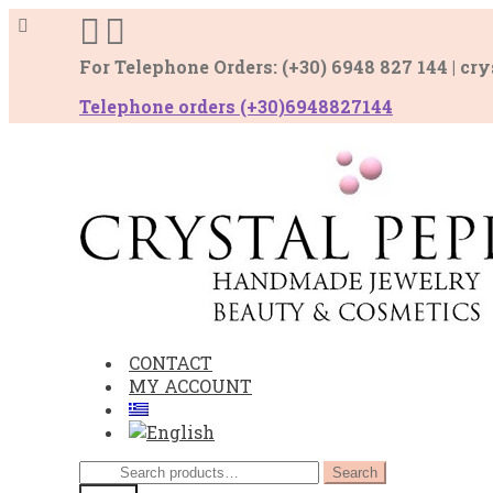
For Telephone Orders: (+30) 6948 827 144 | c
Telephone οrders (+30)6948827144
Skip
Skip
to
to
navigation
content
CONTACT
MY ACCOUNT
Search
Search
for: