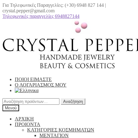
Για Τηλεφωνικές Παραγγελίες: (+30) 6948 827 144 |
crystal.pepper@gmail.com
Τηλεφωνικές παραγγελίες 6948827144
Απευθείας
Μετάβαση
μετάβαση
σε
στην
περιεχόμενο
πλοήγηση
ΠΟΙΟΙ ΕΙΜΑΣΤΕ
Ο ΛΟΓΑΡΙΑΣΜΟΣ ΜΟΥ
Αναζήτηση
Αναζήτηση
για:
Μενού
ΑΡΧΙΚΗ
ΠΡΟΙΟΝΤΑ
ΚΑΤΗΓΟΡΙΕΣ ΚΟΣΜΗΜΑΤΩΝ
ΜΕΝΤΑΓΙΟΝ