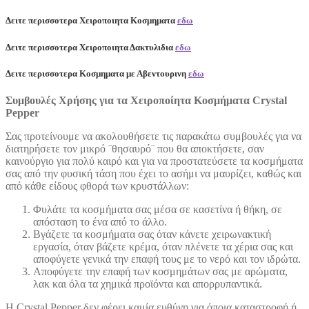
Δειτε περισσοτερα Χειροποιητα Κοσμηματα
εδω
Δειτε περισσοτερα Χειροποιητα Δακτυλιδια
εδω
Δειτε περισσοτερα Κοσμηματα με Αβεντουρινη
εδω
Συμβουλές Χρήσης για τα Χειροποίητα Κοσμήματα Crystal
Pepper
Σας προτείνουμε να ακολουθήσετε τις παρακάτω συμβουλές για να
διατηρήσετε τον μικρό ¨θησαυρό¨ που θα αποκτήσετε, σαν
καινούργιο για πολύ καιρό και για να προστατεύσετε τα κοσμήματα
σας από την φυσική τάση που έχει το ασήμι να μαυρίζει, καθώς και
από κάθε είδους φθορά των κρυστάλλων:
Φυλάτε τα κοσμήματα σας μέσα σε κασετίνα ή θήκη, σε
απόσταση το ένα από το άλλο.
Βγάζετε τα κοσμήματα σας όταν κάνετε χειρωνακτική
εργασία, όταν βάζετε κρέμα, όταν πλένετε τα χέρια σας και
αποφύγετε γενικά την επαφή τους με το νερό και τον ιδρώτα.
Αποφύγετε την επαφή των κοσμημάτων σας με αρώματα,
λακ και όλα τα χημικά προϊόντα και απορρυπαντικά.
Η Crystal Pepper δεν φέρει καμία ευθύνη για όποια καταστροφή ή