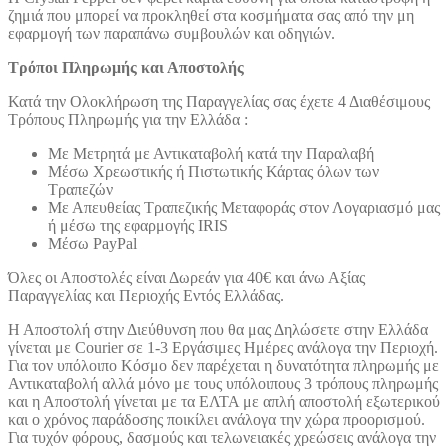
ζημιά που μπορεί να προκληθεί στα κοσμήματα σας από την μη
εφαρμογή των παραπάνω συμβουλών και οδηγιών.
Τρόποι Πληρωμής και Αποστολής
Κατά την Ολοκλήρωση της Παραγγελίας σας έχετε 4 Διαθέσιμους
Τρόπους Πληρωμής για την Ελλάδα :
Με Μετρητά με Αντικαταβολή κατά την Παραλαβή
Μέσω Χρεωστικής ή Πιστωτικής Κάρτας όλων των
Τραπεζών
Με Απευθείας Τραπεζικής Μεταφοράς στον Λογαριασμό μας
ή μέσω της εφαρμογής IRIS
Μέσω PayPal
Όλες οι Αποστολές είναι Δωρεάν για 40€ και άνω Αξίας
Παραγγελίας και Περιοχής Εντός Ελλάδας.
Η Αποστολή στην Διεύθυνση που θα μας Δηλώσετε στην Ελλάδα
γίνεται με Courier σε 1-3 Εργάσιμες Ημέρες ανάλογα την Περιοχή.
Για τον υπόλοιπο Κόσμο δεν παρέχεται η δυνατότητα πληρωμής με
Αντικαταβολή αλλά μόνο με τους υπόλοιπους 3 τρόπους πληρωμής
και η Αποστολή γίνεται με τα ΕΛΤΑ με απλή αποστολή εξωτερικού
και ο χρόνος παράδοσης ποικίλει ανάλογα την χώρα προορισμού.
Για τυχόν φόρους, δασμούς και τελωνειακές χρεώσεις ανάλογα την