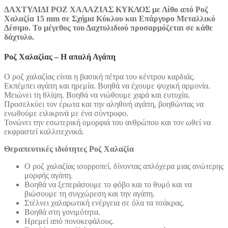
ΔΑΧΤΥΛΙΔΙ ΡΟΖ ΧΑΛΑΖΙΑΣ ΚΥΚΛΟΣ με Λίθο από Ροζ
Χαλαζία 15 mm σε Σχήμα Κύκλου και Επάργυρο Μεταλλικό
Δέσιμο. Το μέγεθος του Δαχτυλιδιού προσαρμόζεται σε κάθε
δάχτυλο.
Ροζ Χαλαζίας
–
Η απαλή Αγάπη
Ο ροζ χαλαζίας είναι η βασική πέτρα του κέντρου καρδιάς.
Εκπέμπει αγάπη και ηρεμία. Βοηθά να έχουμε ψυχική αρμονία.
Μειώνει τη θλίψη. Βοηθά να νιώθουμε χαρά και ευτυχία.
Προσελκύει τον έρωτα και την αληθινή αγάπη, βοηθώντας να
ενωθούμε ειλικρινά με ένα σύντροφο.
Τονώνει την εσωτερική ομορφιά του ανθρώπου και τον ωθεί να
εκφραστεί καλλιτεχνικά.
Θεραπευτικές ιδιότητες Ροζ Χαλαζία
Ο ροζ χαλαζίας ισορροπεί, δίνοντας απλόχερα μιας ανώτερης
μορφής αγάπη.
Βοηθά να ξεπεράσουμε το φόβο και το θυμό και να
βιώσουμε τη συγχώρεση και την αγάπη.
Στέλνει χαλαρωτική ενέργεια σε όλα τα τσάκρας.
Βοηθά στη γονιμότητα.
Ηρεμεί από πονοκεφάλους.