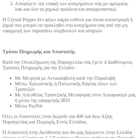
Αποφύγετε την επαφή των κοσμημάτων σας με αρώματα,
λακ και όλα τα χημικά προϊόντα και απορρυπαντικά.
Η Crystal Pepper δεν φέρει καμία ευθύνη για όποια καταστροφή ή
ζημιά που μπορεί να προκληθεί στα κοσμήματα σας από την μη
εφαρμογή των παραπάνω συμβουλών και οδηγιών.
Τρόποι Πληρωμής και Αποστολής
Κατά την Ολοκλήρωση της Παραγγελίας σας έχετε 4 Διαθέσιμους
Τρόπους Πληρωμής για την Ελλάδα :
Με Μετρητά με Αντικαταβολή κατά την Παραλαβή
Μέσω Χρεωστικής ή Πιστωτικής Κάρτας όλων των
Τραπεζών
Με Απευθείας Τραπεζικής Μεταφοράς στον Λογαριασμό μας
ή μέσω της εφαρμογής IRIS
Μέσω PayPal
Όλες οι Αποστολές είναι Δωρεάν για 40€ και άνω Αξίας
Παραγγελίας και Περιοχής Εντός Ελλάδας.
Η Αποστολή στην Διεύθυνση που θα μας Δηλώσετε στην Ελλάδα
γίνεται με Courier σε 1-3 Εργάσιμες Ημέρες ανάλογα την Περιοχή.