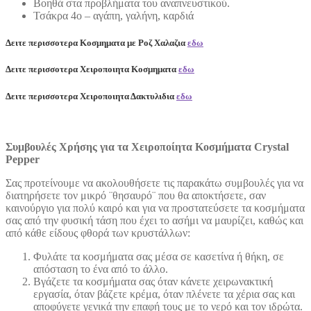
Βοηθά στα προβλήματα του αναπνευστικού.
Τσάκρα 4ο – αγάπη, γαλήνη, καρδιά
Δειτε περισσοτερα Κοσμηματα με Ροζ Χαλαζια
εδω
Δειτε περισσοτερα Χειροποιητα Κοσμηματα
εδω
Δειτε περισσοτερα Χειροποιητα Δακτυλιδια
εδω
Συμβουλές Χρήσης για τα Χειροποίητα Κοσμήματα Crystal
Pepper
Σας προτείνουμε να ακολουθήσετε τις παρακάτω συμβουλές για να
διατηρήσετε τον μικρό ¨θησαυρό¨ που θα αποκτήσετε, σαν
καινούργιο για πολύ καιρό και για να προστατεύσετε τα κοσμήματα
σας από την φυσική τάση που έχει το ασήμι να μαυρίζει, καθώς και
από κάθε είδους φθορά των κρυστάλλων:
Φυλάτε τα κοσμήματα σας μέσα σε κασετίνα ή θήκη, σε
απόσταση το ένα από το άλλο.
Βγάζετε τα κοσμήματα σας όταν κάνετε χειρωνακτική
εργασία, όταν βάζετε κρέμα, όταν πλένετε τα χέρια σας και
αποφύγετε γενικά την επαφή τους με το νερό και τον ιδρώτα.