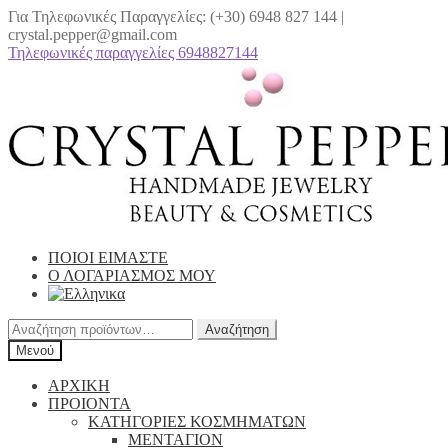
Για Τηλεφωνικές Παραγγελίες: (+30) 6948 827 144 |
crystal.pepper@gmail.com
Τηλεφωνικές παραγγελίες 6948827144
Απευθείας
Μετάβαση
μετάβαση
σε
στην
περιεχόμενο
πλοήγηση
ΠΟΙΟΙ ΕΙΜΑΣΤΕ
Ο ΛΟΓΑΡΙΑΣΜΟΣ ΜΟΥ
Αναζήτηση
Αναζήτηση
για:
Μενού
ΑΡΧΙΚΗ
ΠΡΟΙΟΝΤΑ
ΚΑΤΗΓΟΡΙΕΣ ΚΟΣΜΗΜΑΤΩΝ
ΜΕΝΤΑΓΙΟΝ