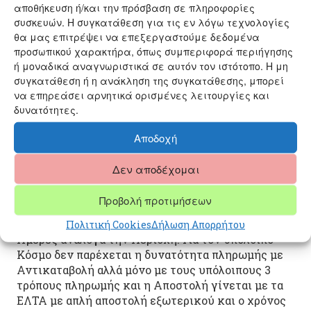
Κατά την Ολοκλήρωση της Παραγγελίας σας έχετε
αποθήκευση ή/και την πρόσβαση σε πληροφορίες
4 Διαθέσιμους Τρόπους Πληρωμής για την Ελλάδα :
συσκευών. Η συγκατάθεση για τις εν λόγω τεχνολογίες
θα μας επιτρέψει να επεξεργαστούμε δεδομένα
Με Μετρητά με Αντικαταβολή κατά την
προσωπικού χαρακτήρα, όπως συμπεριφορά περιήγησης
Παραλαβή
ή μοναδικά αναγνωριστικά σε αυτόν τον ιστότοπο. Η μη
Μέσω Χρεωστικής ή Πιστωτικής Κάρτας
συγκατάθεση ή η ανάκληση της συγκατάθεσης, μπορεί
όλων των Τραπεζών
να επηρεάσει αρνητικά ορισμένες λειτουργίες και
Με Απευθείας Τραπεζικής Μεταφοράς στον
δυνατότητες.
Λογαριασμό μας ή μέσω της εφαρμογής
IRIS
Αποδοχή
Μέσω PayPal
Δεν αποδέχομαι
Όλες οι Αποστολές είναι Δωρεάν για 40€ και άνω
Αξίας Παραγγελίας και Περιοχής Εντός Ελλάδας.
Προβολή προτιμήσεων
Η Αποστολή στην Διεύθυνση που θα μας Δηλώσετε
στην Ελλάδα γίνεται με Courier σε 1-3 Εργάσιμες
Πολιτική Cookies
Δήλωση Απορρήτου
Ημέρες ανάλογα την Περιοχή. Για τον υπόλοιπο
Κόσμο δεν παρέχεται η δυνατότητα πληρωμής με
Αντικαταβολή αλλά μόνο με τους υπόλοιπους 3
τρόπους πληρωμής και η Αποστολή γίνεται με τα
ΕΛΤΑ με απλή αποστολή εξωτερικού και ο χρόνος