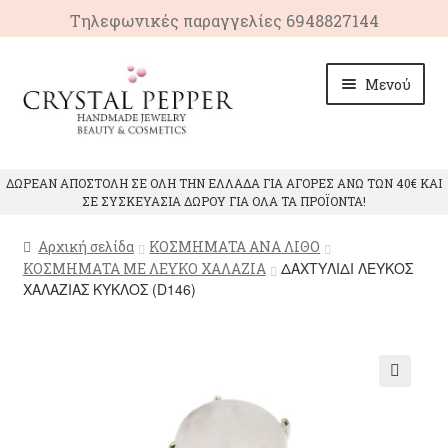
Τηλεφωνικές παραγγελίες 6948827144
Απευθείας
Μετάβαση
Μενού
μετάβαση
σε
στην
περιεχόμενο
πλοήγηση
ΑΡΧΙΚΗ
ΔΩΡΕΑΝ ΑΠΟΣΤΟΛΗ ΣΕ ΟΛΗ ΤΗΝ ΕΛΛΑΔΑ ΓΙΑ ΑΓΟΡΕΣ ΑΝΩ ΤΩΝ 40€ ΚΑΙ
ΣΕ ΣΥΣΚΕΥΑΣΙΑ ΔΩΡΟΥ ΓΙΑ ΟΛΑ ΤΑ ΠΡΟΪΟΝΤΑ!
Επέκτ
ΠΡΟΙΟΝΤΑ
υπό-
Αρχική σελίδα
ΚΟΣΜΗΜΑΤΑ ΑΝΑ ΛΙΘΟ
μενού
Επέκτ
ΙΔΙΟΤΗΤΕΣ ΚΡΥΣΤΑΛΛΩΝ
ΔΑΧΤΥΛΙΔΙ ΛΕΥΚΟΣ
ΚΟΣΜΗΜΑΤΑ ΜΕ ΛΕΥΚΟ ΧΑΛΑΖΙΑ
υπό-
ΧΑΛΑΖΙΑΣ ΚΥΚΛΟΣ (D146)
μενού
ΕΠΙΚΟΙΝΩΝΙΑ
🔍