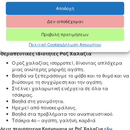
καρδιάς. Εκπέμπει αγάπη και ηρεμία. Βοηθά να
Αποδοχή
έχουμε ψυχική αρμονία. Μειώνει τη θλίψη. Βοηθά να
νιώθουμε χαρά και ευτυχία. Προσελκύει τον έρωτα και
Δεν αποδέχομαι
την αληθινή αγάπη, βοηθώντας να ενωθούμε ειλικρινά
με ένα σύντροφο.
Προβολή προτιμήσεων
Τονώνει την εσωτερική ομορφιά του ανθρώπου και τον
ωθεί να εκφραστεί καλλιτεχνικά.
Πολιτική Cookies
Δήλωση Απορρήτου
Θεραπευτικες ιδιοτητες Ροζ Χαλαζια
Ο ροζ χαλαζίας ισορροπεί, δίνοντας απλόχερα
μιας ανώτερης μορφής αγάπη.
Βοηθά να ξεπεράσουμε το φόβο και το θυμό και να
βιώσουμε τη συγχώρεση και την αγάπη.
Στέλνει χαλαρωτική ενέργεια σε όλα τα
τσάκρας.
Βοηθά στη γονιμότητα.
Ηρεμεί από πονοκεφάλους.
Βοηθά στα προβλήματα του αναπνευστικού.
Τσάκρα 4ο – αγάπη, γαλήνη, καρδιά
Δειτε περισσοτερα Κοσμηματα με Ροζ Χαλαζια
εδω