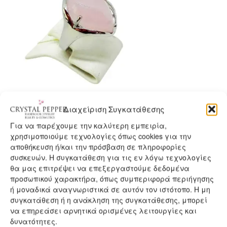
Διαχείριση Συγκατάθεσης
ΔΑΧΤΥΛΙΔΙ ΡΟΖ ΧΑΛΑΖΙΑΣ
Για να παρέχουμε την καλύτερη εμπειρία,
χρησιμοποιούμε τεχνολογίες όπως cookies για την
ΣΤΑΓΟΝΑ (D136)
αποθήκευση ή/και την πρόσβαση σε πληροφορίες
συσκευών. Η συγκατάθεση για τις εν λόγω τεχνολογίες
ΔΑΧΤΥΛΙΔΙ ΡΟΖ ΧΑΛΑΖΙΑΣ ΣΤΑΓΟΝΑ με Λιθο απο Ροζ
θα μας επιτρέψει να επεξεργαστούμε δεδομένα
Χαλαζια 20 mm σε Σχημα Σταγονας και Επαργυρο
προσωπικού χαρακτήρα, όπως συμπεριφορά περιήγησης
Μεταλλικο Δεσιμο. Το μεγεθος του Δαχτυλιδιου
ή μοναδικά αναγνωριστικά σε αυτόν τον ιστότοπο. Η μη
προσαρμοζεται σε καθε δαχτυλο
συγκατάθεση ή η ανάκληση της συγκατάθεσης, μπορεί
–
Ροζ Χαλαζιας
Η απαλή Αγάπη
να επηρεάσει αρνητικά ορισμένες λειτουργίες και
δυνατότητες.
Ο ροζ χαλαζίας είναι η βασική πέτρα του κέντρου