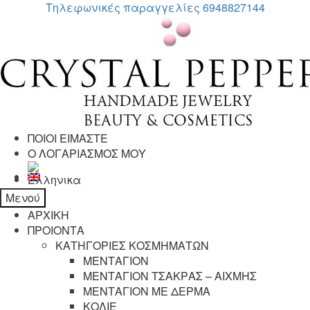
Τηλεφωνικές παραγγελίες 6948827144
Απευθείας
Μετάβαση
μετάβαση
σε
στην
περιεχόμενο
πλοήγηση
ΠΟΙΟΙ ΕΙΜΑΣΤΕ
Ο ΛΟΓΑΡΙΑΣΜΟΣ ΜΟΥ
Μενού
ΑΡΧΙΚΗ
ΠΡΟΙΟΝΤΑ
ΚΑΤΗΓΟΡΙΕΣ ΚΟΣΜΗΜΑΤΩΝ
ΜΕΝΤΑΓΙΟΝ
ΜΕΝΤΑΓΙΟΝ ΤΣΑΚΡΑΣ – ΑΙΧΜΗΣ
ΜΕΝΤΑΓΙΟΝ ΜΕ ΔΕΡΜΑ
ΚΟΛΙΕ