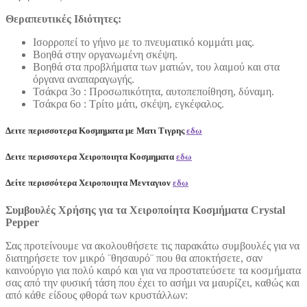
Θεραπευτικές Ιδιότητες:
Ισορροπεί το γήινο με το πνευματικό κομμάτι μας.
Βοηθά στην οργανωμένη σκέψη.
Βοηθά στα προβλήματα των ματιών, του λαιμού και στα
όργανα αναπαραγωγής.
Τσάκρα 3ο : Προσωπικότητα, αυτοπεποίθηση, δύναμη.
Τσάκρα 6ο : Τρίτο μάτι, σκέψη, εγκέφαλος.
Δειτε περισσοτερα Κοσμηματα με Ματι Τιγρης
εδω
Δειτε περισσοτερα Χειροποιητα Κοσμηματα
εδω
Δείτε περισσότερα Χειροποιητα Μενταγιον
εδω
Συμβουλές Χρήσης για τα Χειροποίητα Κοσμήματα Crystal
Pepper
Σας προτείνουμε να ακολουθήσετε τις παρακάτω συμβουλές για να
διατηρήσετε τον μικρό ¨θησαυρό¨ που θα αποκτήσετε, σαν
καινούργιο για πολύ καιρό και για να προστατεύσετε τα κοσμήματα
σας από την φυσική τάση που έχει το ασήμι να μαυρίζει, καθώς και
από κάθε είδους φθορά των κρυστάλλων: