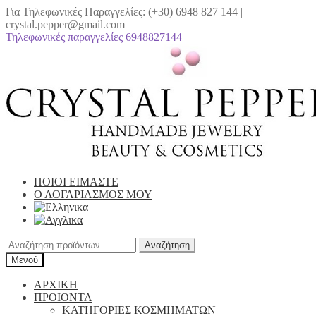
Για Τηλεφωνικές Παραγγελίες: (+30) 6948 827 144 |
crystal.pepper@gmail.com
Τηλεφωνικές παραγγελίες 6948827144
Απευθείας
Μετάβαση
μετάβαση
σε
στην
περιεχόμενο
πλοήγηση
ΠΟΙΟΙ ΕΙΜΑΣΤΕ
Ο ΛΟΓΑΡΙΑΣΜΟΣ ΜΟΥ
Αναζήτηση
Αναζήτηση
για:
Μενού
ΑΡΧΙΚΗ
ΠΡΟΙΟΝΤΑ
ΚΑΤΗΓΟΡΙΕΣ ΚΟΣΜΗΜΑΤΩΝ