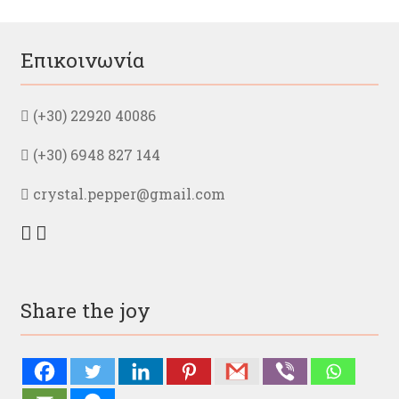
Οι
επιλογές
μπορούν
Επικοινωνία
να
επιλεγούν
στη
(+30) 22920 40086
σελίδα
του
(+30) 6948 827 144
προϊόντος
crystal.pepper@gmail.com
Share the joy