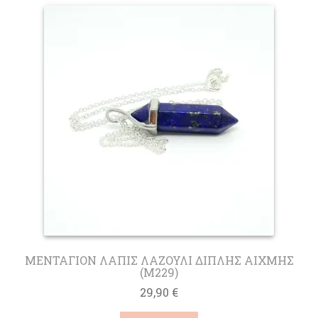
παραλλαγές.
Οι
επιλογές
μπορούν
να
επιλεγούν
στη
σελίδα
του
προϊόντος
ΜΕΝΤΑΓΙΟΝ ΛΑΠΙΣ ΛΑΖΟΥΛΙ ΔΙΠΛΗΣ ΑΙΧΜΗΣ
(M229)
29,90
€