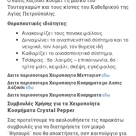
Ο λάπις λάζουλι κοσμεί τη μάσκα του
Τουταγχαμών και τους κίονες του Καθεδρικού της
Αγίας Πετρούπολης.
Θεραπευτικές ιδιότητες:
Ανακουφίζει τους πονοκεφάλους
Δυναμώνει το αναπνευστικό σύστημα και το
νευρικό, τον λαιμό, τον θυρεοειδή
Καθαρίζει το ανοσοποιητικό σύστημα.
Τσάκρας : 5ο :λαιμός – επικοινωνία, 6ο :
τρίτο μάτι, κεφάλι, σκέψη, εγκέφαλος.
Δειτε περισσοτερα Χειροποιητα Μενταγιον
εδω
Δειτε περισσοτερα Χειροποιητα Κοσμηματα με Λαπις
Λαζουλι
εδω
Δειτε περισσοτερα Χειροποιητα Κοσμηματα
εδω
Συμβουλές Χρήσης για τα Χειροποίητα
Κοσμήματα Crystal Pepper
Σας προτείνουμε να ακολουθήσετε τις παρακάτω
συμβουλές για να διατηρήσετε τον μικρό
¨θησαυρό¨ που θα αποκτήσετε, σαν καινούργιο για