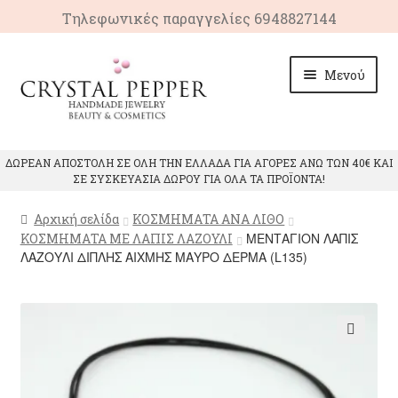
Τηλεφωνικές παραγγελίες 6948827144
Απευθείας
Μετάβαση
Μενού
μετάβαση
σε
στην
περιεχόμενο
πλοήγηση
ΑΡΧΙΚΗ
ΔΩΡΕΑΝ ΑΠΟΣΤΟΛΗ ΣΕ ΟΛΗ ΤΗΝ ΕΛΛΑΔΑ ΓΙΑ ΑΓΟΡΕΣ ΑΝΩ ΤΩΝ 40€ ΚΑΙ
ΣΕ ΣΥΣΚΕΥΑΣΙΑ ΔΩΡΟΥ ΓΙΑ ΟΛΑ ΤΑ ΠΡΟΪΟΝΤΑ!
Επέκτ
ΠΡΟΙΟΝΤΑ
υπό-
Αρχική σελίδα
ΚΟΣΜΗΜΑΤΑ ΑΝΑ ΛΙΘΟ
μενού
Επέκτ
ΙΔΙΟΤΗΤΕΣ ΚΡΥΣΤΑΛΛΩΝ
ΜΕΝΤΑΓΙΟΝ ΛΑΠΙΣ
ΚΟΣΜΗΜΑΤΑ ΜΕ ΛΑΠΙΣ ΛΑΖΟΥΛΙ
υπό-
ΛΑΖΟΥΛΙ ΔΙΠΛΗΣ ΑΙΧΜΗΣ ΜΑΥΡΟ ΔΕΡΜΑ (L135)
μενού
ΕΠΙΚΟΙΝΩΝΙΑ
🔍