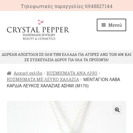
Τηλεφωνικές παραγγελίες 6948827144
Απευθείας
Μετάβαση
Μενού
μετάβαση
σε
στην
περιεχόμενο
πλοήγηση
ΑΡΧΙΚΗ
ΔΩΡΕΑΝ ΑΠΟΣΤΟΛΗ ΣΕ ΟΛΗ ΤΗΝ ΕΛΛΑΔΑ ΓΙΑ ΑΓΟΡΕΣ ΑΝΩ ΤΩΝ 40€ ΚΑΙ
ΣΕ ΣΥΣΚΕΥΑΣΙΑ ΔΩΡΟΥ ΓΙΑ ΟΛΑ ΤΑ ΠΡΟΪΟΝΤΑ!
Επέκτ
ΠΡΟΙΟΝΤΑ
υπό-
Αρχική σελίδα
ΚΟΣΜΗΜΑΤΑ ΑΝΑ ΛΙΘΟ
μενού
Επέκτ
ΙΔΙΟΤΗΤΕΣ ΚΡΥΣΤΑΛΛΩΝ
ΜΕΝΤΑΓΙΟΝ ΛΑΒΑ
ΚΟΣΜΗΜΑΤΑ ΜΕ ΛΕΥΚΟ ΧΑΛΑΖΙΑ
υπό-
ΚΑΡΔΙΑ ΛΕΥΚΟΣ ΧΑΛΑΖΙΑΣ ΑΣΗΜΙ (M170)
μενού
ΕΠΙΚΟΙΝΩΝΙΑ