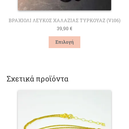
ΒΡΑΧΙΟΛΙ ΛΕΥΚΟΣ ΧΑΛΑΖΙΑΣ ΤΥΡΚΟΥΑΖ (V106)
39,90
€
Αυτό
Επιλογή
το
προϊόν
έχει
πολλαπλές
παραλλαγές.
Σχετικά προϊόντα
Οι
επιλογές
μπορούν
να
επιλεγούν
στη
σελίδα
του
προϊόντος