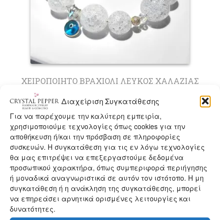
ΧΕΙΡΟΠΟΙΗΤΟ ΒΡΑΧΙΟΛΙ ΛΕΥΚΟΣ ΧΑΛΑΖΙΑΣ
ΜΑΤΑΚΙ ΑΣΗΜΙ (V101)
Διαχείριση Συγκατάθεσης
39,90
€
Για να παρέχουμε την καλύτερη εμπειρία,
Αυτό
χρησιμοποιούμε τεχνολογίες όπως cookies για την
Επιλογή
το
αποθήκευση ή/και την πρόσβαση σε πληροφορίες
προϊόν
συσκευών. Η συγκατάθεση για τις εν λόγω τεχνολογίες
έχει
θα μας επιτρέψει να επεξεργαστούμε δεδομένα
πολλαπλές
προσωπικού χαρακτήρα, όπως συμπεριφορά περιήγησης
παραλλαγές.
ή μοναδικά αναγνωριστικά σε αυτόν τον ιστότοπο. Η μη
Οι
συγκατάθεση ή η ανάκληση της συγκατάθεσης, μπορεί
επιλογές
να επηρεάσει αρνητικά ορισμένες λειτουργίες και
μπορούν
δυνατότητες.
να