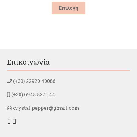
Αυτό
Επιλογή
το
προϊόν
έχει
πολλαπλές
παραλλαγές.
Οι
επιλογές
μπορούν
Επικοινωνία
να
επιλεγούν
στη
(+30) 22920 40086
σελίδα
του
(+30) 6948 827 144
προϊόντος
crystal.pepper@gmail.com