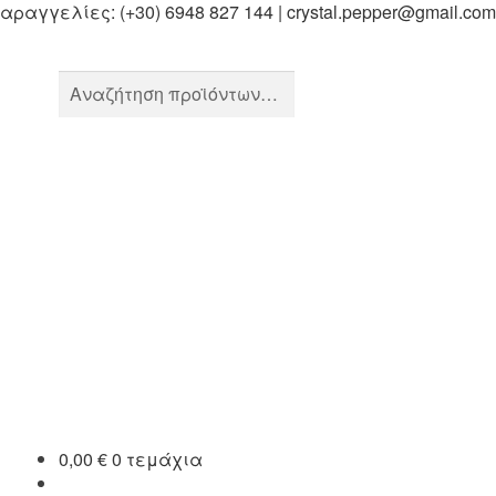
ραγγελίες: (+30) 6948 827 144 | crystal.pepper@gmail.com
Αναζήτηση
Αναζήτηση
για:
0,00
€
0 τεμάχια