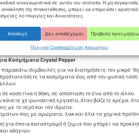
ναδικά αναγνωριστικά σε αυτόν τον ιστότοπο. Η μη συγκατάθ
η ανάκληση της συγκατάθεσης, μπορεί να επηρεάσει αρνητικά
ισμένες λειτουργίες και δυνατότητες.
 ΠΡΙΓΚΙΠΙΣΣΑ ΑΝΝΑ ΚΑΙ ΟΛΑΦ
Αποδοχή
Δεν αποδέχομαι
Προβολή προτιμήσεω
ΝΑ ΚΑΙ ΟΛΑΦ ΜΕ ΑΣΗΜΙ ή ΜΕ ΔΕΡΜΑ σε Σχήμα Καρδιάς
Πολιτική Cookies
Δήλωση Απορρήτου
ρμα και Ασημένια Κουμπώματα.
τα Κοσμήματα Crystal Pepper
 παρακάτω συμβουλές για να διατηρήσετε τον μικρό ¨θη
 προστατεύσετε τα κοσμήματα σας από την φυσική τάση 
τάλλων:
σε κασετίνα ή θήκη, σε απόσταση το ένα από το άλλο.
 κάνετε χειρωνακτική εργασία, όταν βάζετε κρέμα, ότα
ς με το νερό και τον ιδρώτα.
μάτων σας με αρώματα, λακ και όλα τα χημικά προϊόν
ύνη για όποια καταστροφή ή ζημιά που μπορεί να προκλ
αι οδηγιών.