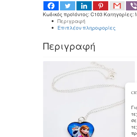
ΟΛΑΦ
ΜΕ
Κωδικός προϊόντος:
C103
Κατηγορίες:
ΑΣΗΜΙ
Περιγραφή
ή
Επιπλέον πληροφορίες
ΜΕ
ΔΕΡΜΑ
Περιγραφή
(C103)
ποσότητα
Γι
τε
σε
τε
πρ