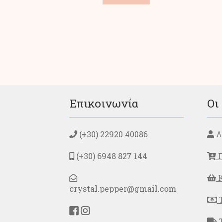
το
προϊόν
έχει
πολλαπλές
παραλλαγές.
Οι
επιλογές
μπορούν
να
επιλεγούν
στη
Επικοινωνία
Οι
σελίδα
του
προϊόντος
(+30) 22920 40086
Λ
(+30) 6948 827 144
Π
Κ
crystal.pepper@gmail.com
Τ
Τ