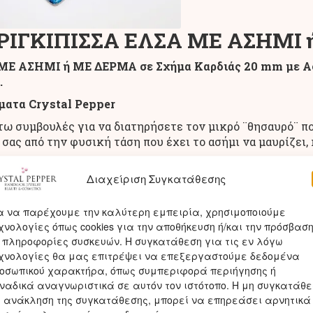
ΙΓΚΙΠΙΣΣΑ ΕΛΣΑ ΜΕ ΑΣΗΜΙ ή
ΑΣΗΜΙ ή ΜΕ ΔΕΡΜΑ σε Σχήμα Καρδιάς 20 mm με Αση
.
ματα Crystal Pepper
ω συμβουλές για να διατηρήσετε τον μικρό ¨θησαυρό¨ πο
σας από την φυσική τάση που έχει το ασήμι να μαυρίζει,
τίνα ή θήκη, σε απόσταση το ένα από το άλλο.
Διαχείριση Συγκατάθεσης
 χειρωνακτική εργασία, όταν βάζετε κρέμα, όταν πλέν
α να παρέχουμε την καλύτερη εμπειρία, χρησιμοποιούμε
σας με αρώματα, λακ και όλα τα χημικά προϊόντα και
χνολογίες όπως cookies για την αποθήκευση ή/και την πρόσβασ
 πληροφορίες συσκευών. Η συγκατάθεση για τις εν λόγω
 όποια καταστροφή ή ζημιά που μπορεί να προκληθεί στα
χνολογίες θα μας επιτρέψει να επεξεργαστούμε δεδομένα
οσωπικού χαρακτήρα, όπως συμπεριφορά περιήγησης ή
ναδικά αναγνωριστικά σε αυτόν τον ιστότοπο. Η μη συγκατάθ
η ανάκληση της συγκατάθεσης, μπορεί να επηρεάσει αρνητικά