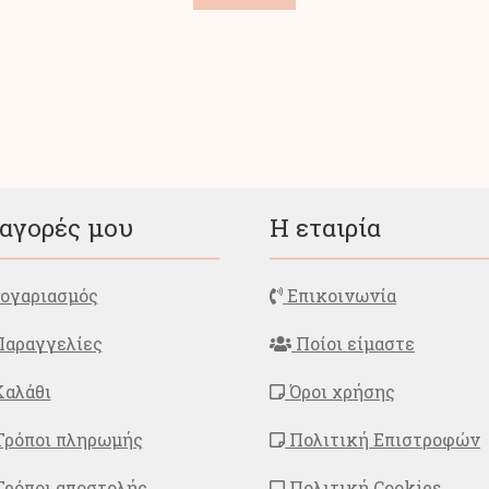
το
προϊόν
έχει
πολλαπλές
παραλλαγές.
Οι
επιλογές
μπορούν
να
επιλεγούν
στη
 αγορές μου
Η εταιρία
σελίδα
του
προϊόντος
ογαριασμός
Επικοινωνία
αραγγελίες
Ποίοι είμαστε
αλάθι
Όροι χρήσης
ρόποι πληρωμής
Πολιτική Επιστροφών
ρόποι αποστολής
Πολιτική Cookies