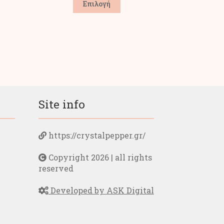
Επιλογή
το
προϊόν
έχει
πολλαπλές
παραλλαγές.
Οι
επιλογές
μπορούν
να
επιλεγούν
Site info
στη
σελίδα
του
https://crystalpepper.gr/
προϊόντος
Copyright 2026 | all rights
reserved
Developed by ASK Digital