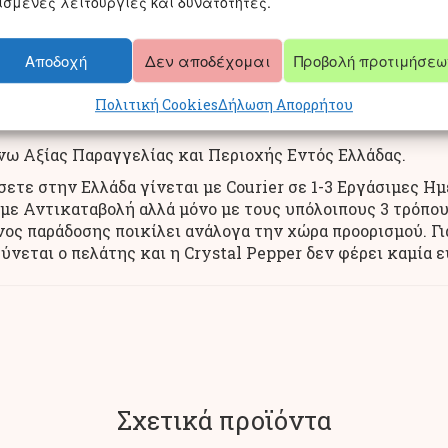
ισμένες λειτουργίες και δυνατότητες.
ετε 4 Διαθέσιμους Τρόπους Πληρωμής για την Ελλάδα :
ν Παραλαβή
Αποδοχή
Δεν αποδέχομαι
Προβολή προτιμήσεω
 όλων των Τραπεζών
τον Λογαριασμό μας ή μέσω της εφαρμογής IRIS
Πολιτική Cookies
Δήλωση Απορρήτου
άνω Αξίας Παραγγελίας και Περιοχής Εντός Ελλάδας.
τε στην Ελλάδα γίνεται με Courier σε 1-3 Εργάσιμες Ημ
με Αντικαταβολή αλλά μόνο με τους υπόλοιπους 3 τρόπου
ος παράδοσης ποικίλει ανάλογα την χώρα προορισμού. Γι
νεται ο πελάτης και η Crystal Pepper δεν φέρει καμία 
Σχετικά προϊόντα